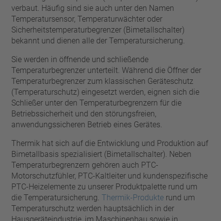
Pin
verbaut. Häufig sind sie auch unter den Namen
VDE
Draht
Temperatursensor, Temperaturwächter oder
UL
Filter anwenden
Sicherheitstemperaturbegrenzer (Bimetallschalter)
ENEC
bekannt und dienen alle der Temperatursicherung.
Filter zurücksetzen
IEC
Sie werden in öffnende und schließende
CSA
Filter schließen
Temperaturbegrenzer unterteilt. Während die Öffner der
CQC
Temperaturbegrenzer zum klassischen Geräteschutz
CMJ
(Temperaturschutz) eingesetzt werden, eignen sich die
Schließer unter den Temperaturbegrenzern für die
Betriebssicherheit und den störungsfreien,
anwendungssicheren Betrieb eines Gerätes.
Thermik hat sich auf die Entwicklung und Produktion auf
Bimetallbasis spezialisiert (Bimetallschalter). Neben
Temperaturbegrenzern gehören auch PTC-
Motorschutzfühler, PTC-Kaltleiter und kundenspezifische
PTC-Heizelemente zu unserer Produktpalette rund um
die Temperatursicherung.
Thermik-Produkte
rund um
Temperaturschutz werden hauptsächlich in der
Hausgeräteindustrie, im Maschinenbau sowie in