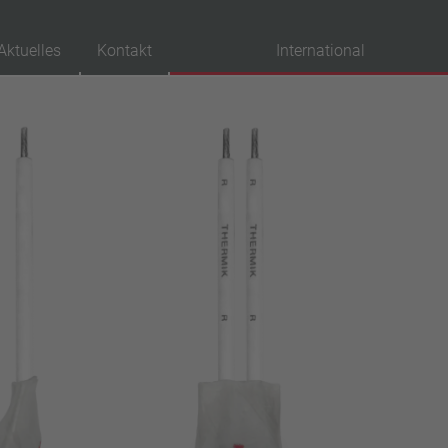
Aktuelles
Kontakt
International
probationen
VDE
UL
ENEC
IEC
CSA
CQC
CMJ