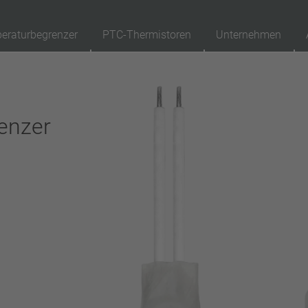
eraturbegrenzer
PTC-Thermistoren
Unternehmen
89
Produkte
Rückstellung
Ap
enzer
automatisch rückstellend
selbsthaltend (nicht automatisch rückstellend)
Isolierung
mit Isolierung
ohne Isolierung
Anschluss
Litze
Pin
Draht