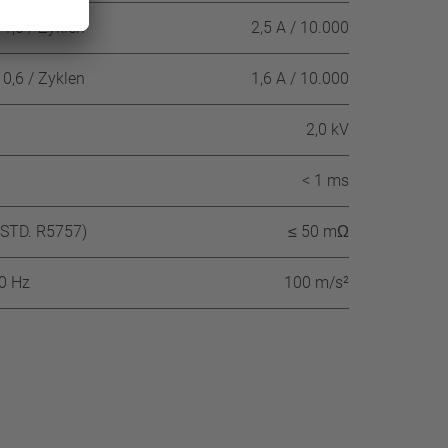
1,0 / Zyklen
2,5 A / 10.000
0,6 / Zyklen
1,6 A / 10.000
2,0 kV
< 1 ms
-STD. R5757)
≤ 50 mΩ
60 Hz
100 m/s²