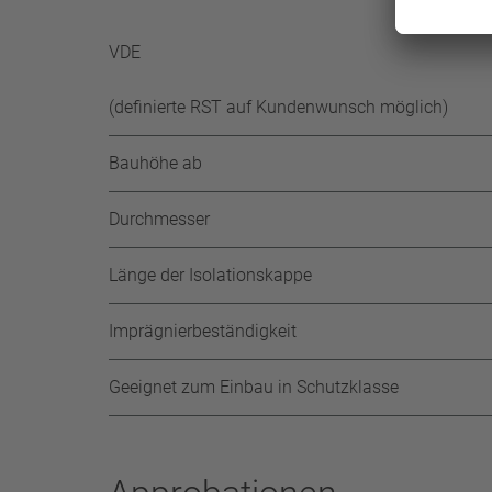
-65 K 
VDE
(definierte RST auf Kundenwunsch möglich)
Bauhöhe ab
Durchmesser
Länge der Isolationskappe
Imprägnierbeständigkeit
Geeignet zum Einbau in Schutzklasse