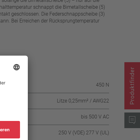
solange die Bimetallscheibe (5) – nur auf die
halttemperatur schnappt die Bimetallscheibe (5)
ontakt geschlossen. Die Federschnappscheibe (3)
 kann. Bei Erreichen der Rücksprungtemperatur
Produktfinder
tergehäuses
450 N
Litze 0,25mm² / AWG22
bis 500 V AC
250 V (VDE) 277 V (UL)