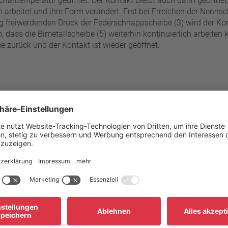
alttemperatur geöffnet. Der Kontakt bleibt auch dann geöffnet, 
arbeitet und ihre Form verändert. Erst bei Erreichen der Nennsc
g frei­werdenden Druck der Federschnappscheibe (3) wird der K
 dass die Bimetallscheibe (5) weiterhin kontinuierlich arbeiten
e zurück und der Kontakt ist wieder geöffnet.
60 °C - 200 °C
Druckbeständigkeit des Schal
±5 K
Standardanschluss
Betriebsspannungsbereich AC
C (≤ 80°C NST)
Bemessungsspannung AC
± 15 K (≥ 85°C ≤ 180° C NST)