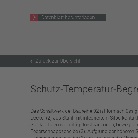
25 A – 75 A
Datenblatt herunterladen
Filter anwenden
Zurück zur Übersicht
Schutz-Temperatur-Begr
Das Schaltwerk der Baureihe 02 ist formschlüssi
Deckel (2) aus Stahl mit integriertem Silberkontakt
Stellkraft den sie mittig durchragenden, bewegli
Federschnappscheibe (3). Aufgrund der höheren St