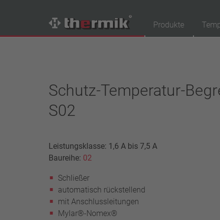
Produkte
Temp
Produktfinder
Schaltertyp
Schutz-Temperatur-Begr
Öffner
S02
Schließer
Temperaturbereich
Standard Temperatur (60 – 200 °C)
Leistungsklasse: 1,6 A bis 7,5 A
Hochtemperatur (205 – 250 °C)
Baureihe:
02
Leistungsklasse
Schließer
1,6 A – 7,5 A
automatisch rückstellend
4 A – 25 A
mit Anschlussleitungen
13,5 A – 42 A
Mylar®-Nomex®