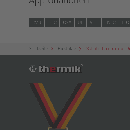
Approbationen
CMJ
CQC
CSA
UL
VDE
ENEC
IEC
Startseite
Produkte
Schutz-Temperatur-B