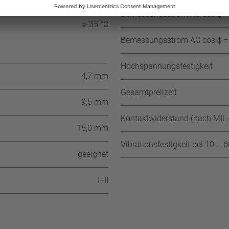
± 15 K (≥ 185° C ≤ 200° C NST)
Bemessungsstrom AC cos ϕ = 
≥ 35 °C
Bemessungsstrom AC cos ϕ = 
Hochspannungsfestigkeit
4,7 mm
Gesamtprellzeit
9,5 mm
Kontaktwiderstand (nach MIL
15,0 mm
Vibrationsfestigkeit bei 10 … 
geeignet
I+II