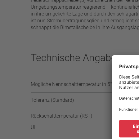
Federschnappscheibe (3) vor Erreichen der Nennsch
Umgebungstemperatur reagierend – kontinuierlich 
in ihre umgekehrte Lage und durch den schlagarti
ist nun Stromübertragungsglied und ermöglicht so,
schnappt die Bimetallscheibe in ihre Ausgangslag
Technische Angaben
Mögliche Nennschalttemperatur in 5°C Stufen
Toleranz (Standard)
Rückschalttemperatur (RST)
UL
≥ 35 °
-35 K 