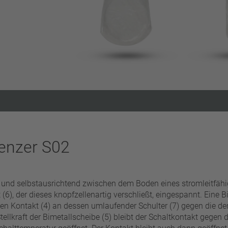
Filter zurücksetzen
enzer S02
g und selbstausrichtend zwischen dem Boden eines stromleitfäh
 (6), der dieses knopfzellenartig verschließt, eingespannt. Eine B
chen Kontakt (4) an dessen umlaufender Schulter (7) gegen die d
ellkraft der Bimetallscheibe (5) bleibt der Schaltkontakt gege