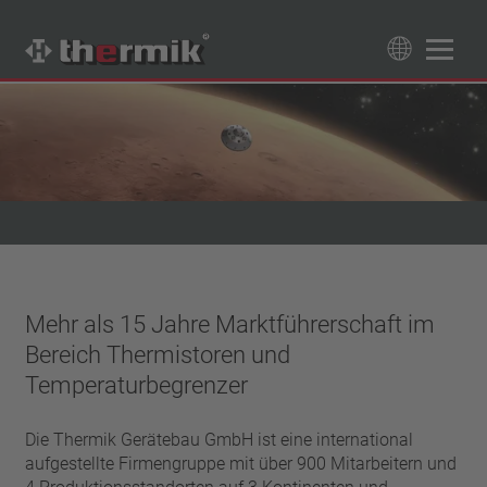
Produktfinder
89
Produkte
Schaltertyp
Öffner
Temperaturbereich
Schließer
Standard Temperatur (60 – 200 °C)
Leistungsklasse
Hochtemperatur (205 – 250 °C)
Mehr als 15 Jahre Marktführerschaft im
1,6 A – 7,5 A
Rückstellung
Bereich Thermistoren und
4 A – 25 A
automatisch rückstellend
Temperaturbegrenzer
Isolierung
13,5 A – 42 A
selbsthaltend (nicht automatisch rückstellend)
25 A – 75 A
mit Isolierung
Anschluss
Die Thermik Gerätebau GmbH ist eine international
ohne Isolierung
Litze
aufgestellte Firmengruppe mit über 900 Mitarbeitern und
Approbationen