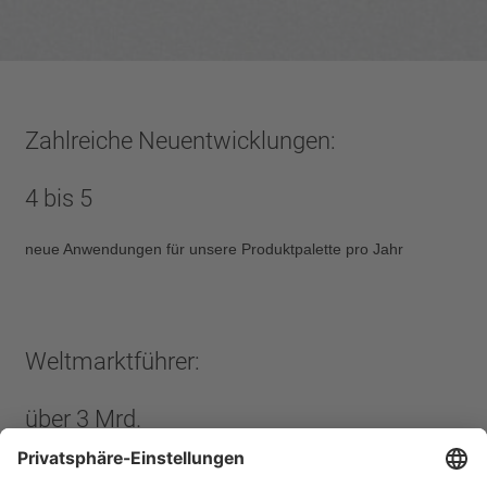
Zahlreiche Neuentwicklungen:
4 bis 5
neue Anwendungen für unsere Produktpalette pro Jahr
Weltmarktführer:
über 3 Mrd.
Temperaturbegrenzer im weltweiten Einsatz