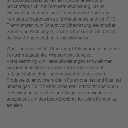
4 Produktionsstandorten auf 3 Kontinenten und
Pin
VDE
beschäftigt sich mit Temperatursicherung. Sie ist
Draht
weltweit Innovations- und Qualitätsmarktführer von
UL
Filter anwenden
Temperaturbegrenzern auf Bimetallbasis und von PTC-
ENEC
Thermistoren zum Schutz vor Überhitzung elektrischer
Filter zurücksetzen
IEC
Geräte und Wicklungen. Thermik hat somit seit Jahren
CSA
die Marktführerschaft in diesen Bereichen.
Filter schließen
CQC
Was Thermik seit der Gründung 1968 ausmacht ist unser
CMJ
Fortschrittsgedanke. Weiterentwicklung ist
Voraussetzung, um Herausforderungen anzunehmen,
sich kontinuierlich zu verbessern und die Zukunft
mitzugestalten. Für Thermik bedeutet das, clevere
Produkte zu entwickeln, die in Funktionalität und Qualität
überzeugen. Für Thermik bedeutet Fortschritt aber auch,
in Bewegung zu bleiben und Wege immer wieder neu
auszuloten, um das beste Ergebnis für seine Kunden zu
erzielen.