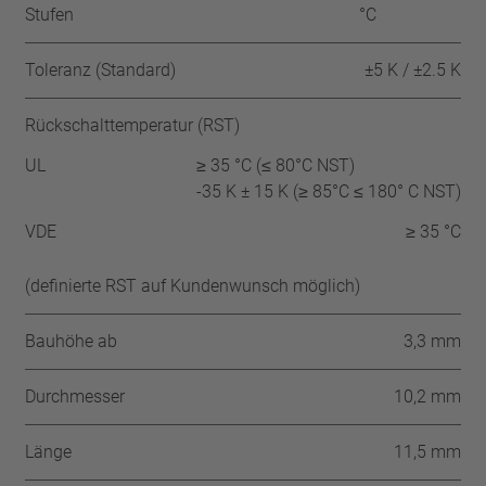
Stufen
°C
Toleranz (Standard)
±5 K / ±2.5 K
Rückschalttemperatur (RST)
UL
≥ 35 °C (≤ 80°C NST)
-35 K ± 15 K (≥ 85°C ≤ 180° C NST)
VDE
≥ 35 °C
(definierte RST auf Kundenwunsch möglich)
Bauhöhe ab
3,3 mm
Durchmesser
10,2 mm
Länge
11,5 mm