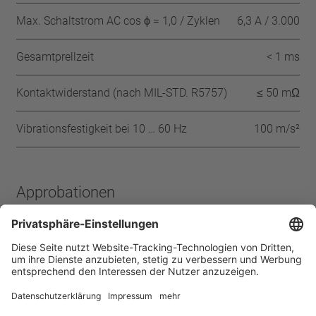
Max. Schaltstrom AC cos ϕ = 1,0 / Zyklen
6,3 A / 3.000
Gesamtprellzeit
< 1 ms
Kontaktwiderstand (nach MIL-STD. R5757)
≤ 50 mΩ
Vibrationsfestigkeit bei 10 … 60 Hz
100 m/s²
Approbationen
IEC
ENEC
VDE
UL
CQC
Startseite
Produkte
Schutz-Temperaturbegrenzer
UM1