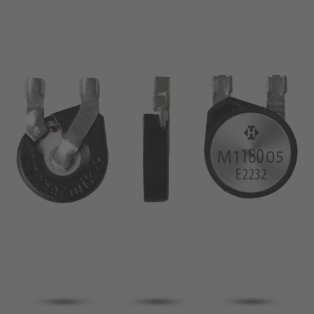
Pin
VDE
Draht
UL
Filter anwenden
ENEC
Filter zurücksetzen
IEC
CSA
Filter schließen
CQC
CMJ