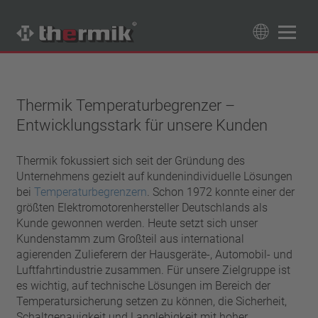
Produktfinder
89
Produkte
Thermik Temperaturbegrenzer –
Entwicklungsstark für unsere Kunden
Schaltertyp
Öffner
Temperaturbereich
Thermik fokussiert sich seit der Gründung des
Schließer
Unternehmens gezielt auf kundenindividuelle Lösungen
Standard Temperatur (60 – 200 °C)
Leistungsklasse
bei
Temperaturbegrenzern
. Schon 1972 konnte einer der
Hochtemperatur (205 – 250 °C)
größten Elektromotorenhersteller Deutschlands als
1,6 A – 7,5 A
Rückstellung
Kunde gewonnen werden. Heute setzt sich unser
4 A – 25 A
Kundenstamm zum Großteil aus international
automatisch rückstellend
Isolierung
13,5 A – 42 A
agierenden Zulieferern der Hausgeräte-, Automobil- und
selbsthaltend (nicht automatisch rückstellend)
25 A – 75 A
Luftfahrtindustrie zusammen. Für unsere Zielgruppe ist
mit Isolierung
Anschluss
es wichtig, auf technische Lösungen im Bereich der
ohne Isolierung
Temperatursicherung setzen zu können, die Sicherheit,
Litze
Approbationen
Schaltgenauigkeit und Langlebigkeit mit hoher