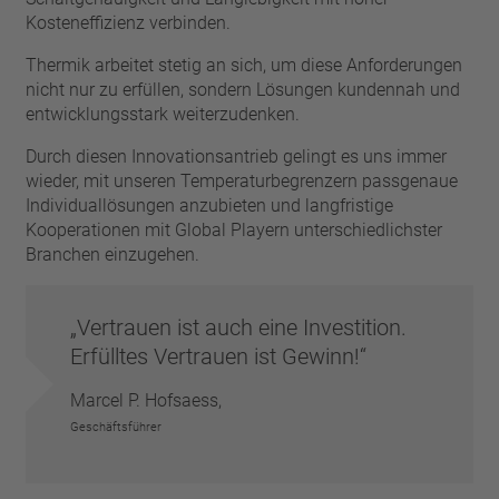
Pin
VDE
Kosteneffizienz verbinden.
Draht
UL
Filter anwenden
Thermik arbeitet stetig an sich, um diese Anforderungen
ENEC
nicht nur zu erfüllen, sondern Lösungen kundennah und
Filter zurücksetzen
IEC
entwicklungsstark weiterzudenken.
CSA
Filter schließen
Durch diesen Innovationsantrieb gelingt es uns immer
CQC
wieder, mit unseren Temperaturbegrenzern passgenaue
CMJ
Individuallösungen anzubieten und langfristige
Kooperationen mit Global Playern unterschiedlichster
Branchen einzugehen.
Vertrauen ist auch eine Investition.
Erfülltes Vertrauen ist Gewinn!
Marcel P. Hofsaess,
Geschäftsführer