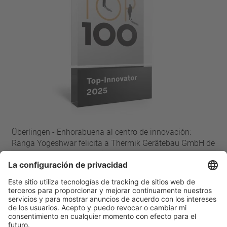
Überlingen - Enhorabuena al centro de innovación:
Ranga Yogeshwar felicita a Thermik Gerätebau GmbH de
Sondershausen por su éxito en TOP 100.
Leer más