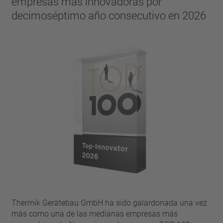
empresas más innovadoras por
pin
VDE
decimoséptimo año consecutivo en 2026
filamento
UL
aplicar filtros
ENEC
Eliminar filtro
IEC
CSA
filtros estrechos
CQC
CMJ
Thermik Gerätebau GmbH ha sido galardonada una vez
más como una de las medianas empresas más