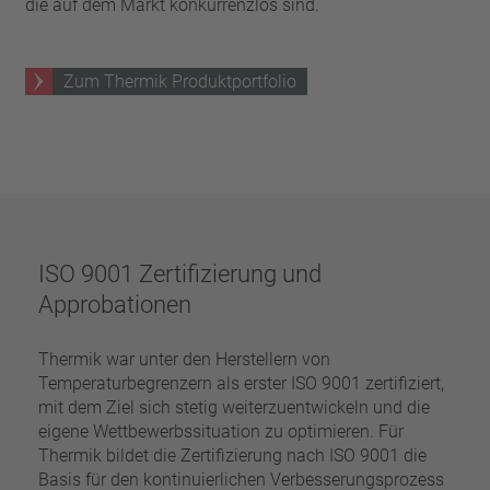
Pin
die auf dem Markt konkurrenzlos sind.
VDE
Draht
UL
Filter anwenden
ENEC
Zum Thermik Produktportfolio
Filter zurücksetzen
IEC
CSA
Filter schließen
CQC
CMJ
ISO 9001 Zertifizierung und
Approbationen
Thermik war unter den Herstellern von
Temperaturbegrenzern als erster ISO 9001 zertifiziert,
mit dem Ziel sich stetig weiterzuentwickeln und die
eigene Wettbewerbssituation zu optimieren. Für
Thermik bildet die Zertifizierung nach ISO 9001 die
Basis für den kontinuierlichen Verbesserungsprozess