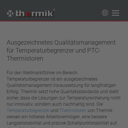
Produktfinder
89
Produkte
Ausgezeichnetes Qualitätsmanagement
für Temperaturbegrenzer und PTC-
Schaltertyp
Thermistoren
Öffner
Temperaturbereich
Schließer
Für den Weltmarktführer im Bereich
Standard Temperatur (60 – 200 °C)
Leistungsklasse
Temperaturbegrenzer ist ein ausgezeichnetes
Hochtemperatur (205 – 250 °C)
Qualitätsmanagement Voraussetzung für langfristigen
1,6 A – 7,5 A
Rückstellung
Erfolg. Thermik setzt hohe Qualitätsstandards und stellt
4 A – 25 A
automatisch rückstellend
sicher, dass die Lösungen zur Temperatursicherung nicht
Isolierung
13,5 A – 42 A
nur innovativ, sondern auch nachhaltig sind. Die
selbsthaltend (nicht automatisch rückstellend)
25 A – 75 A
mit Isolierung
Temperaturbegrenzer
und
Thermistoren
von Thermik
Anschluss
weisen ein höheres Arbeitsvermögen, eine bessere
ohne Isolierung
Litze
Langzeitstabilität und präzise Schaltpunktstabilität auf,
Approbationen