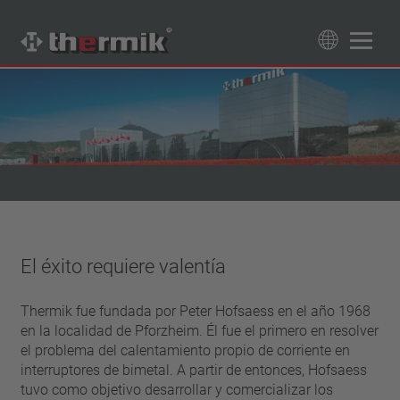
Buscador de productos
89
Productos
Tipo de conmutador
normalmente cerrado
Gama de temperatura
normalmente abierto
temperatura estándar (60 – 200 °C)
Clase de potencia
temperatura alta (205 – 250 °C)
El éxito requiere valentía
1,6 A – 7,5 A
Reposición
4 A – 25 A
reinicio automático
Thermik fue fundada por Peter Hofsaess en el año 1968
Aislamiento
13,5 A – 42 A
enclavamiento (no reinicio automático)
en la localidad de Pforzheim. Él fue el primero en resolver
25 A – 75 A
con aislamiento
el problema del calentamiento propio de corriente en
Conexión
sin aislamiento
interruptores de bimetal. A partir de entonces, Hofsaess
conductor
Aprobaciones
tuvo como objetivo desarrollar y comercializar los