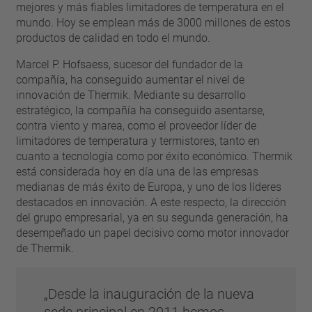
pin
mejores y más fiables limitadores de temperatura en el
VDE
filamento
mundo. Hoy se emplean más de 3000 millones de estos
UL
aplicar filtros
productos de calidad en todo el mundo.
ENEC
Eliminar filtro
Marcel P. Hofsaess, sucesor del fundador de la
IEC
compañía, ha conseguido aumentar el nivel de
CSA
filtros estrechos
innovación de Thermik. Mediante su desarrollo
CQC
estratégico, la compañía ha conseguido asentarse,
CMJ
contra viento y marea, como el proveedor líder de
limitadores de temperatura y termistores, tanto en
cuanto a tecnología como por éxito económico. Thermik
está considerada hoy en día una de las empresas
medianas de más éxito de Europa, y uno de los líderes
destacados en innovación. A este respecto, la dirección
del grupo empresarial, ya en su segunda generación, ha
desempeñado un papel decisivo como motor innovador
de Thermik.
Desde la inauguración de la nueva