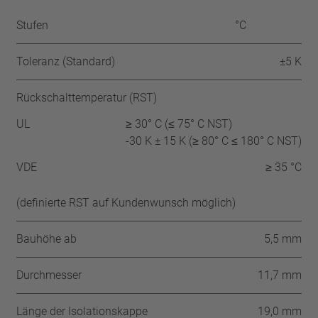
Stufen
°C
Toleranz (Standard)
±5 K
Rückschalttemperatur (RST)
UL
≥ 30° C (≤ 75° C NST)
-30 K ± 15 K (≥ 80° C ≤ 180° C NST)
VDE
≥ 35 °C
(definierte RST auf Kundenwunsch möglich)
Bauhöhe ab
5,5 mm
Durchmesser
11,7 mm
Länge der Isolationskappe
19,0 mm