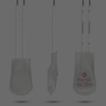
Pin
VDE
Draht
UL
Filter anwenden
ENEC
Filter zurücksetzen
IEC
CSA
Filter schließen
CQC
CMJ