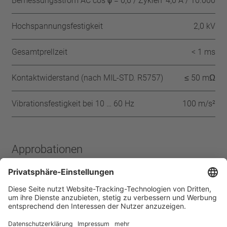
Bemessungsstrom AC cos ϕ = 0,6 / Zyklen
4,0 A / 10.000
Hochspannungsfestigkeit
2,0 kV
Gesamtprellzeit
< 1 ms
Kontaktwiderstand (nach MIL-STD. R5757)
≤ 50 mΩ
Vibrationsfestigkeit bei 10 … 60 Hz
100 m/s²
Approbationen
VDE
IEC
ENEC
UL-180
CSA
CQC
CMJ
Startseite
Produkte
Schutz-Temperatur-