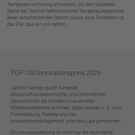
Pin
Temperatursicherung entwickeln, die dem aktuellen
VDE
Draht
Stand der Technik herkömmlicher Temperaturbegrenzer
UL
Filter anwenden
einen entscheidenden Schritt voraus sind. Perfektion ist
ENEC
das Ziel, das wir uns setzen.
Filter zurücksetzen
IEC
CSA
Filter schließen
CQC
CMJ
TOP 100 Innovationspreis 2026
Jährlich werden durch führende
Wirtschaftswissenschaftler und Unternehmer
Deutschlands die Hundert innovativsten
Mittelstandsfirmen ermittelt. Dabei werden u. a. auch
Firmenleitung, Patente und das
Innovationsmanagement unter die Lupe genommen.
Grundvoraussetzung ist nicht nur die technische