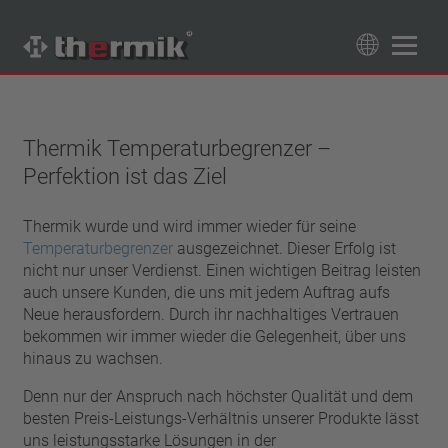
Produktfinder
89
Produkte
Thermik Temperaturbegrenzer –
Perfektion ist das Ziel
Schaltertyp
Öffner
Temperaturbereich
Thermik wurde und wird immer wieder für seine
Schließer
Temperaturbegrenzer
ausgezeichnet. Dieser Erfolg ist
Standard Temperatur (60 – 200 °C)
Leistungsklasse
nicht nur unser Verdienst. Einen wichtigen Beitrag leisten
Hochtemperatur (205 – 250 °C)
auch unsere Kunden, die uns mit jedem Auftrag aufs
1,6 A – 7,5 A
Rückstellung
Neue herausfordern. Durch ihr nachhaltiges Vertrauen
4 A – 25 A
bekommen wir immer wieder die Gelegenheit, über uns
automatisch rückstellend
Isolierung
13,5 A – 42 A
hinaus zu wachsen.
selbsthaltend (nicht automatisch rückstellend)
25 A – 75 A
mit Isolierung
Anschluss
Denn nur der Anspruch nach höchster Qualität und dem
ohne Isolierung
besten Preis-Leistungs-Verhältnis unserer Produkte lässt
Litze
Approbationen
uns leistungsstarke Lösungen in der