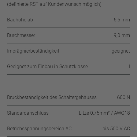
(definierte RST auf Kundenwunsch möglich)
Bauhöhe ab
6,6 mm
Durchmesser
9,0 mm
Imprägnierbeständigkeit
geeignet
Geeignet zum Einbau in Schutzklasse
I
Druckbeständigkeit des Schaltergehäuses
600 N
Standardanschluss
Litze 0,75mm² / AWG18
Betriebsspannungsbereich AC
bis 500 V AC