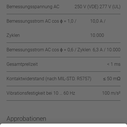
Bemessungsspannung AC
250 V (VDE) 277 V (UL)
Bemessungsstrom AC cos ϕ = 1,0 /
10,0 A /
Zyklen
10.000
Bemessungsstrom AC cos ϕ = 0,6 / Zyklen
6,3 A / 10.000
Gesamtprellzeit
< 1 ms
Kontaktwiderstand (nach MIL-STD. R5757)
≤ 50 mΩ
Vibrationsfestigkeit bei 10 … 60 Hz
100 m/s²
Approbationen