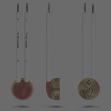
Pin
VDE
Draht
UL
Filter anwenden
ENEC
Filter zurücksetzen
IEC
CSA
Filter schließen
CQC
CMJ