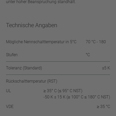
unter hoher Beanspruchung standhält.
Technische Angaben
Mögliche Nennschalttemperatur in 5°C
70 °C - 180
Stufen
°C
Toleranz (Standard)
±5 K
Rückschalttemperatur (RST)
UL
≥ 35° C (≤ 95° C NST)
-50 K ± 15 K (≥ 100° C ≤ 180° C NST)
VDE
≥ 35 °C