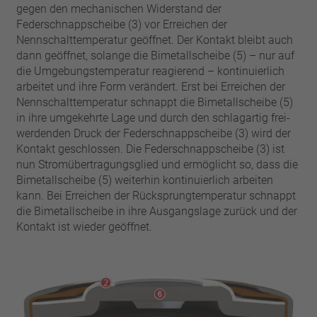
Pin
gegen den mechanischen Widerstand der
VDE
Draht
Federschnappscheibe (3) vor Erreichen der
UL
Filter anwenden
Nennschalttemperatur geöffnet. Der Kontakt bleibt auch
ENEC
dann geöffnet, solange die Bimetallscheibe (5) – nur auf
Filter zurücksetzen
IEC
die Umgebungstemperatur reagierend – kontinuierlich
arbeitet und ihre Form verändert. Erst bei Erreichen der
CSA
Filter schließen
Nennschalttemperatur schnappt die Bimetallscheibe (5)
CQC
in ihre umgekehrte Lage und durch den schlagartig frei­
CMJ
werdenden Druck der Federschnappscheibe (3) wird der
Kontakt geschlossen. Die Federschnappscheibe (3) ist
nun Stromübertragungsglied und ermöglicht so, dass die
Bimetallscheibe (5) weiterhin kontinuierlich arbeiten
kann. Bei Erreichen der Rücksprungtemperatur schnappt
die Bimetallscheibe in ihre Ausgangslage zurück und der
Kontakt ist wieder geöffnet.