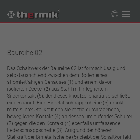
Produktfinder
89
Produkte
Baureihe 02
Schaltertyp
Öffner
Das Schaltwerk der Baureihe 02 ist formschlüssig und
Temperaturbereich
selbstausrichtend zwischen dem Boden eines
Schließer
Standard Temperatur (60 – 200 °C)
stromleitfähigen Gehäuses (1) und einem davon
Leistungsklasse
Hochtemperatur (205 – 250 °C)
isolierten Deckel (2) aus Stahl mit integriertem
1,6 A – 7,5 A
Silberkontakt (6), der dieses knopfzellenartig verschließt,
Rückstellung
4 A – 25 A
eingespannt. Eine Bimetall­­schnappscheibe (5) drückt
automatisch rückstellend
mittels ihrer Stellkraft den sie mittig durchragenden,
Isolierung
13,5 A – 42 A
selbsthaltend (nicht automatisch rückstellend)
beweglichen Kontakt (4) an dessen umlaufender Schulter
25 A – 75 A
mit Isolierung
Anschluss
(7) gegen die den Kontakt (4) ebenfalls umfassende
ohne Isolierung
Federschnappscheibe (3). Aufgrund der höheren
Litze
Approbationen
Stellkraft der Bimetallscheibe (5) bleibt der Schaltkontakt