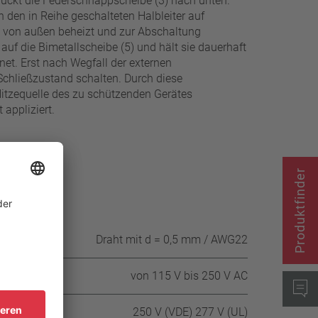
drückt die Federschnappscheibe (3) nach unten.
 den in Reihe geschalteten Halbleiter auf
m von außen beheizt und zur Abschaltung
 auf die Bimetallscheibe (5) und hält sie dauerhaft
net. Erst nach Wegfall der externen
chließzustand schalten. Durch diese
 Hitzequelle des zu schützenden Gerätes
appliziert.
Produktfinder
Draht mit d = 0,5 mm / AWG22
von 115 V bis 250 V AC
250 V (VDE) 277 V (UL)