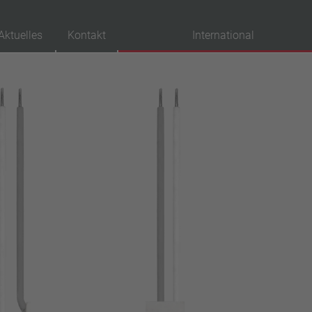
Aktuelles
Kontakt
International
probationen
VDE
UL
ENEC
IEC
CSA
CQC
CMJ