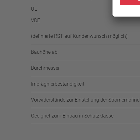
UL
VDE
(definierte RST auf Kundenwunsch möglich)
Bauhöhe ab
Durchmesser
Imprägnierbeständigkeit
Vorwiderstände zur Einstellung der Stromempfindl
Geeignet zum Einbau in Schutzklasse