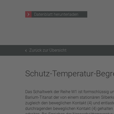
25 A – 75 A
Datenblatt herunterladen
Filter anwenden
Zurück zur Übersicht
Schutz-Temperatur-Beg
Das Schaltwerk der Reihe W1 ist formschlüssig u
Barium-Titanat der von einem stationären Silberk
zugleich den beweglichen Kontakt (4) und entlast
durchragenden beweglichen Kontakt (4) gehalten o