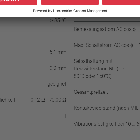
≥ 35 °C
Bemessungsstrom AC cos ϕ = 
≥ 35 °C
Bemessungsstrom AC cos ϕ = 
Max. Schaltstrom AC cos ϕ = 1
5,1 mm
Selbsthaltung mit
9,0 mm
Heizwiderstand RH (TB =
80°C oder 150°C)
geeignet
Gesamtprellzeit
ichkeit
0,12 Ω - 70,00 Ω
Kontaktwiderstand (nach MIL
I
Vibrationsfestigkeit bei 10 … 