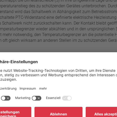
 schnappt die Bimetallscheibe (5) in ihre umgekehrte Lage und 
mperaturanstieg des zu schützenden Gerätes unterbrochen. Durch
erstand wird das Schaltwerk in Abhängigkeit zum Betriebsstro
schaltete PTC-Widerstand eine definierte elektrische Heizleistung
Schaltwerk nicht zurückschalten kann. Der Kontakt bleibt geöff
peraturbegrenzer wieder abkühlen und in den ursprünglichen S
cht mehr notwendig, den Temperaturbegrenzer an die potentielle
oft gleich wirksam an anderen Stellen im zu schützenden Gerät 
60 °C - 180 °C
Standardanschluss
±5 K
Betriebsspannungsbereich AC
Bemessungsspannung AC