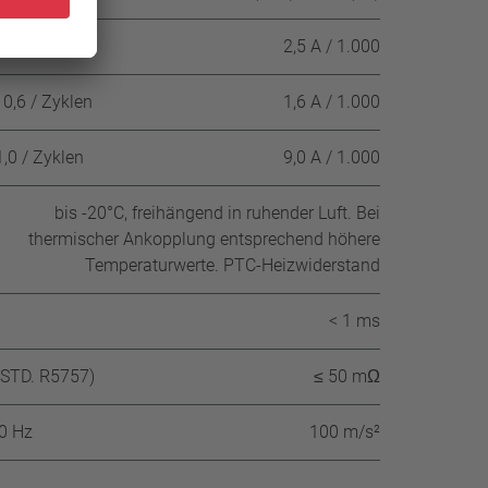
1,0 / Zyklen
2,5 A / 1.000
0,6 / Zyklen
1,6 A / 1.000
,0 / Zyklen
9,0 A / 1.000
bis -20°C, freihängend in ruhender Luft. Bei
thermischer Ankopplung entsprechend höhere
Temperaturwerte. PTC-Heizwiderstand
< 1 ms
-STD. R5757)
≤ 50 mΩ
60 Hz
100 m/s²