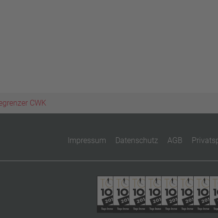
egrenzer CWK
Impressum
Datenschutz
AGB
Privats