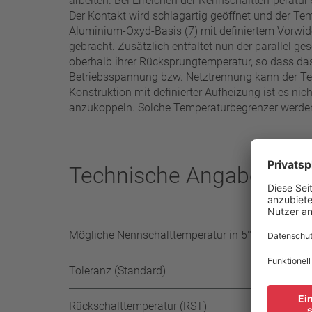
arbeiten. Bei Erreichen der Nennschalttemperatur
Der Kontakt wird schlagartig geöffnet und der Te
Aluminium-Oxyd-Basis (7) mit definiertem Vorwid
gebracht. Zusätzlich entfaltet nun der parallel ge
oberhalb ihrer Rücksprungtemperatur, so dass das 
Betriebsspannung bzw. Netztrennung kann der Tem
Konstruktion mit definierter Aufheizung ist es ni
anzukoppeln. Solche Temperaturbegrenzer werden 
Technische Angaben
Mögliche Nennschalttemperatur in 5°C Stufen
Toleranz (Standard)
Rückschalttemperatur (RST)