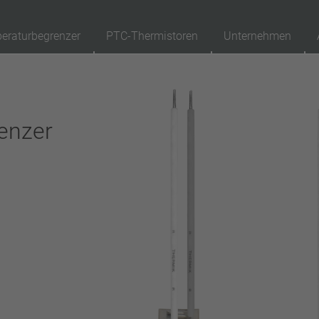
eraturbegrenzer
PTC-Thermistoren
Unternehmen
89
Produkte
Rückstellung
Ap
enzer
automatisch rückstellend
selbsthaltend (nicht automatisch rückstellend)
Isolierung
mit Isolierung
ohne Isolierung
Anschluss
Litze
Pin
Draht