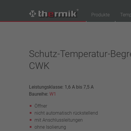
Produkte
Temp
Produktfinder
Schaltertyp
Schutz-Temperatur-Begr
Öffner
CWK
Schließer
Temperaturbereich
Standard Temperatur (60 – 200 °C)
Leistungsklasse: 1,6 A bis 7,5 A
Hochtemperatur (205 – 250 °C)
Baureihe:
W1
Leistungsklasse
Öffner
1,6 A – 7,5 A
nicht automatisch rückstellend
4 A – 25 A
mit Anschlussleitungen
13,5 A – 42 A
ohne Isolierung