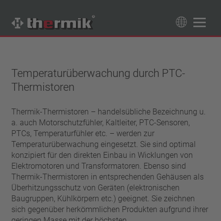
Produktfinder
89
Produkte
Temperaturüberwachung durch PTC-
Thermistoren
Schaltertyp
Öffner
Temperaturbereich
Thermik-Thermistoren – handelsübliche Bezeichnung u.
Schließer
a. auch Motorschutzfühler, Kaltleiter, PTC-Sensoren,
Standard Temperatur (60 – 200 °C)
Leistungsklasse
PTCs, Temperaturfühler etc. – werden zur
Hochtemperatur (205 – 250 °C)
Temperaturüberwachung eingesetzt. Sie sind optimal
1,6 A – 7,5 A
Rückstellung
konzipiert für den direkten Einbau in Wicklungen von
4 A – 25 A
Elektromotoren und Transformatoren. Ebenso sind
automatisch rückstellend
Isolierung
13,5 A – 42 A
Thermik-Thermistoren in entsprechenden Gehäusen als
selbsthaltend (nicht automatisch rückstellend)
25 A – 75 A
Überhitzungsschutz von Geräten (elektronischen
mit Isolierung
Anschluss
Baugruppen, Kühlkörpern etc.) geeignet. Sie zeichnen
ohne Isolierung
sich gegenüber herkömmlichen Produkten aufgrund ihrer
Litze
Approbationen
geringen Masse mit der höchsten