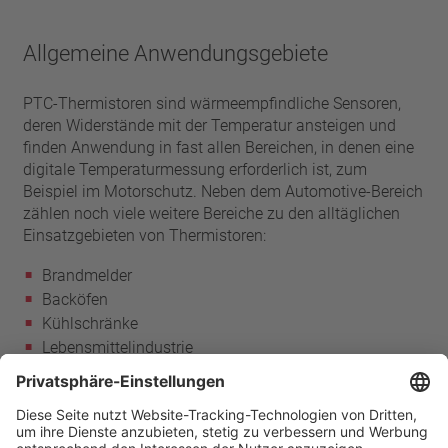
Allgemeine Anwendungsgebiete
PTC-Thermistoren sind wärmeempfindliche Sensoren,
deren Widerstände mit der Temperatur ansteigen und
finden Anwendung in fast allen Bereichen, in denen eine
digitale Temperaturmessung erforderlich ist, zum
Beispiel im Motorschutz. Neben dem Automotive-Bereich
zählen noch viele weitere Bereiche zu den alltäglichen
Einsatzgebieten von Thermistoren:
Brandmelder
Backöfen
Kühlschränke
Lebensmittelindustrie
Luftfahrtindustrie
Industrie- und Medizinelektronik