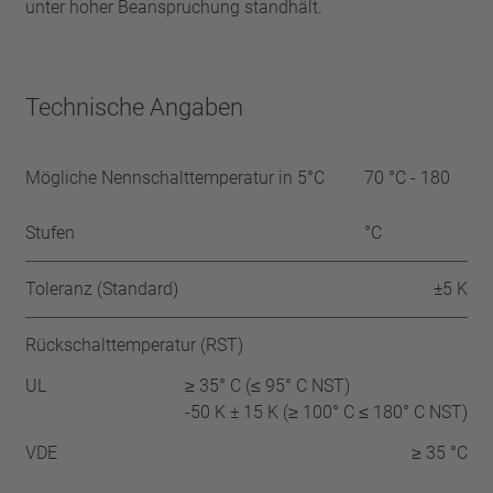
unter hoher Beanspruchung standhält.
Technische Angaben
Mögliche Nennschalttemperatur in 5°C
70 °C - 180
Stufen
°C
Toleranz (Standard)
±5 K
Rückschalttemperatur (RST)
UL
≥ 35° C (≤ 95° C NST)
-50 K ± 15 K (≥ 100° C ≤ 180° C NST)
VDE
≥ 35 °C