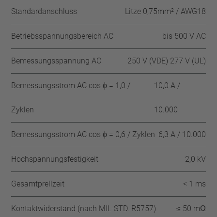
Standardanschluss
Litze 0,75mm² / AWG18
Betriebsspannungsbereich AC
bis 500 V AC
Bemessungsspannung AC
250 V (VDE) 277 V (UL)
Bemessungsstrom AC cos ϕ = 1,0 /
10,0 A /
Zyklen
10.000
Bemessungsstrom AC cos ϕ = 0,6 / Zyklen
6,3 A / 10.000
Hochspannungsfestigkeit
2,0 kV
Gesamtprellzeit
< 1 ms
Kontaktwiderstand (nach MIL-STD. R5757)
≤ 50 mΩ