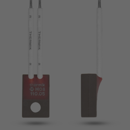
Pin
VDE
Draht
UL
Filter anwenden
ENEC
Filter zurücksetzen
IEC
CSA
Filter schließen
CQC
CMJ