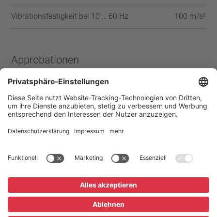
Vibrationsfestigkeit bei 10 … 60 Hz
100 m/s²
Approbationen
IEC
ENEC
VDE
UL
CSA
CQC
Startseite
Produkte
Schutz-Temperatur-
Begrenzer H08
Impressum
Datenschutz
AGB
Privatsphäre-Einstellungen
Lexikon / FAQ
Downloads