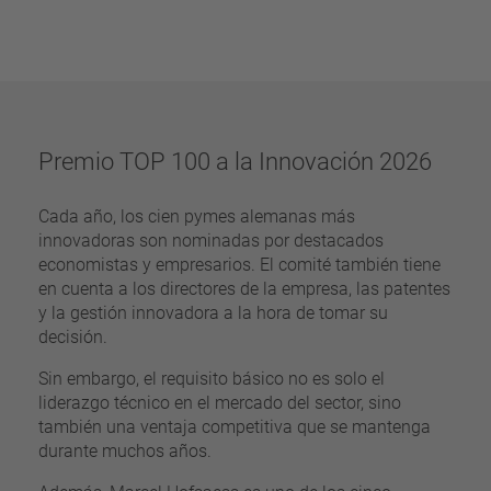
pin
VDE
filamento
UL
aplicar filtros
ENEC
Eliminar filtro
IEC
CSA
filtros estrechos
Premio TOP 100 a la Innovación 2026
CQC
CMJ
Cada año, los cien pymes alemanas más
innovadoras son nominadas por destacados
economistas y empresarios. El comité también tiene
en cuenta a los directores de la empresa, las patentes
y la gestión innovadora a la hora de tomar su
decisión.
Sin embargo, el requisito básico no es solo el
liderazgo técnico en el mercado del sector, sino
también una ventaja competitiva que se mantenga
durante muchos años.