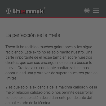
Buscador de productos
89
Productos
La perfección es la meta
Tipo de conmutador
Thermik ha recibido muchos galardones, y los sigue
normalmente cerrado
recibiendo. Este éxito no es solo mérito nuestro. Una
Gama de temperatura
normalmente abierto
parte importante de él recae también sobre nuestros
temperatura estándar (60 – 200 °C)
clientes, que con sus encargos nos retan a buscar lo
Clase de potencia
temperatura alta (205 – 250 °C)
nuevo. Gracias a su constante confianza tenemos
1,6 A – 7,5 A
oportunidad una y otra vez de superar nuestros propios
Reposición
4 A – 25 A
límites.
reinicio automático
Aislamiento
13,5 A – 42 A
enclavamiento (no reinicio automático)
Y es que solo la exigencia de la máxima calidad y de la
25 A – 75 A
con aislamiento
mejor relación calidad-precio nos permite desarrollar
Conexión
sin aislamiento
soluciones que están decididamente por delante del
conductor
actual estado de la técnica.
Aprobaciones