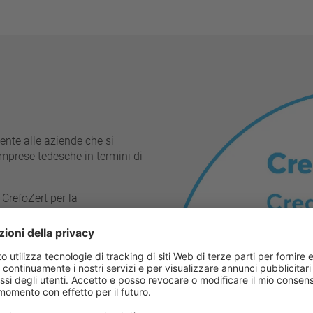
nte alle aziende che si
imprese tedesche in termini di
CrefoZert per la