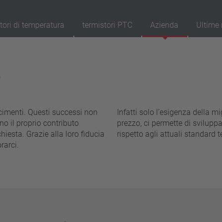
tori di temperatura
termistori PTC
Azienda
Ultime 
89
Prodotti
e
Resettaggio
Ap
ripristino automatico
aggancio (non ripristino automatico)
cimenti. Questi successi non
Infatti solo l’esigenza della mi
no il proprio contributo
prezzo, ci permette di svilup
Isolamento
hiesta. Grazie alla loro fiducia
rispetto agli attuali standard t
con isolamento
rarci.
senza isolamento
Allacciamento
cavetto
chiodo
filo metallico