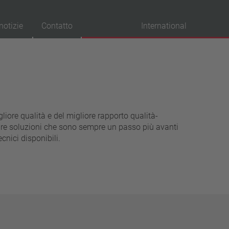
notizie
Contatto
International
provazioni
VDE
UL
gliore qualità e del migliore rapporto qualità-
ENEC
pare soluzioni che sono sempre un passo più avanti
ecnici disponibili.
IEC
CSA
CQC
CMJ