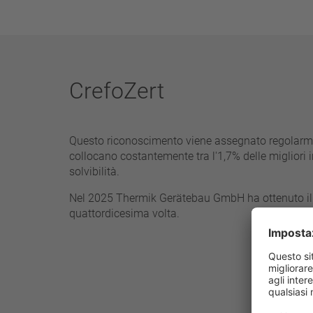
CrefoZert
Questo riconoscimento viene assegnato regolarme
collocano costantemente tra l'1,7% delle migliori 
solvibilità.
Nel 2025 Thermik Gerätebau GmbH ha ottenuto il 
quattordicesima volta.