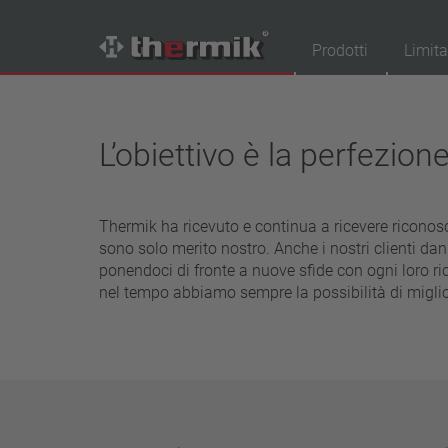
Prodotti
Limita
Trova il tuo prodotto
L’obiettivo è la perfezion
Tipo interruttore
contatto di apertura
contatto di chiusura
Thermik ha ricevuto e continua a ricevere riconos
sono solo merito nostro. Anche i nostri clienti dan
Campo di temperatura
ponendoci di fronte a nuove sfide con ogni loro ric
temperatura standard (60 – 200 °C)
nel tempo abbiamo sempre la possibilità di miglio
alta temperatura (205 – 250 °C)
Classe di potenza
1,6 A – 7,5 A
4 A – 25 A
13,5 A – 42 A