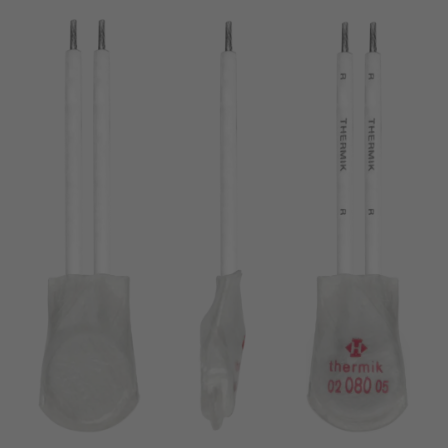
chiodo
VDE
filo metallico
UL
applicare filtri
ENEC
Eliminare filtro
IEC
CSA
filtri stretti
CQC
CMJ