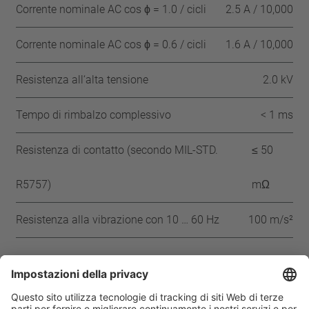
Corrente nominale AC cos ϕ = 1.0 / cicli
2.5 A / 10,000
Corrente nominale AC cos ϕ = 0.6 / cicli
1.6 A / 10,000
Resistenza all‘alta tensione
2.0 kV
Tempo di rimbalzo complessivo
< 1 ms
Resistenza di contatto (secondo MIL-STD.
≤ 50
R5757)
mΩ
Resistenza alla vibrazione con 10 … 60 Hz
100 m/s²
Approvazioni