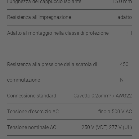
Lunghezza del cappuccio isolante
15.0 mm
Resistenza all‘impregnazione
adatto
Adatto al montaggio nella classe di protezione
I+II
Resistenza alla pressione della scatola di
450
commutazione
N
Connessione standard
Cavetto 0,25mm² / AWG22
Tensione d’esercizio AC
ﬁno a 500 V AC
Tensione nominale AC
250 V (VDE) 277 V (UL)