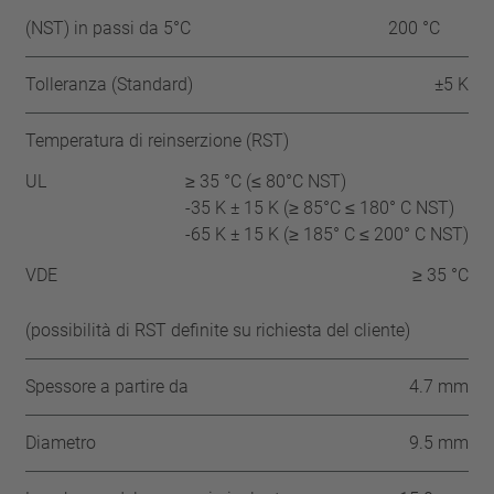
(NST) in passi da 5°C
200 °C
Tolleranza (Standard)
±5 K
Temperatura di reinserzione (RST)
UL
≥ 35 °C (≤ 80°C NST)
-35 K ± 15 K (≥ 85°C ≤ 180° C NST)
-65 K ± 15 K (≥ 185° C ≤ 200° C NST)
VDE
≥ 35 °C
(possibilità di RST definite su richiesta del cliente)
Spessore a partire da
4.7 mm
Diametro
9.5 mm