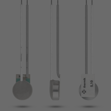
broche
VDE
filo metallico
UL
Appliquer les filtres
ENEC
Supprimer les filtres
IEC
CSA
fermer les filtres
CQC
CMJ