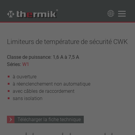
Recherche de produits
89
Produits
Limiteurs de température de sécurité CWK
Tipo interruttore
Classe de puissance: 1,6 A à 7,5 A
Séries:
W1
à ouverture
Gamme de température
à fermeture
à ouverture
température standard (60 – 200 °C)
Classe de puissance
à réenclenchement non automatique
haute température (205 – 250 °C)
1,6 A – 7,5 A
avec câbles de raccordement
Rappel
4 A – 25 A
sans isolation
réinitialisation automatique
Isolation
13,5 A – 42 A
verrouillage (non réinitialisation automatique)
25 A – 75 A
avec isolation
Raccordement
Télécharger la fiche technique
sans isolation
fil
Approbations