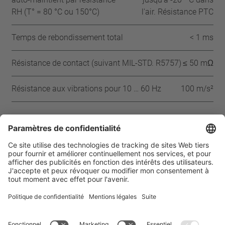
RH (T° = 80 °C ou 150°C)
l'air. Résistance PTC
Temps de rebondissement total
< 1 ms
Résistance de contact (suivant MIL-STD. R5757)
≤ 50 mΩ
Résistance aux vibrations pour 10 … 60 Hz
100 m/s²
Approbations
IEC
VDE
Page d’accueil
Produits