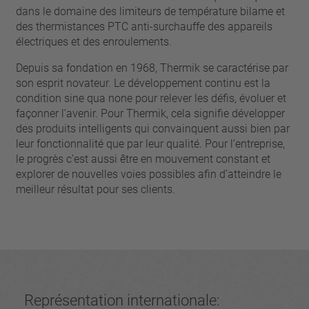
broche
dans le domaine des limiteurs de température bilame et
VDE
filo metallico
des thermistances PTC anti-surchauffe des appareils
UL
Appliquer les filtres
électriques et des enroulements.
ENEC
Supprimer les filtres
IEC
Depuis sa fondation en 1968, Thermik se caractérise par
son esprit novateur. Le développement continu est la
CSA
fermer les filtres
condition sine qua none pour relever les défis, évoluer et
CQC
façonner l’avenir. Pour Thermik, cela signifie développer
CMJ
des produits intelligents qui convainquent aussi bien par
leur fonctionnalité que par leur qualité. Pour l’entreprise,
le progrès c’est aussi être en mouvement constant et
explorer de nouvelles voies possibles afin d’atteindre le
meilleur résultat pour ses clients.
Représentation internationale: