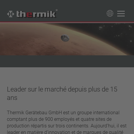
Recherche de produits
89
Produits
Tipo interruttore
à ouverture
Gamme de température
à fermeture
température standard (60 – 200 °C)
Classe de puissance
haute température (205 – 250 °C)
Leader sur le marché depuis plus de 15
1,6 A – 7,5 A
Rappel
ans
4 A – 25 A
réinitialisation automatique
Isolation
13,5 A – 42 A
verrouillage (non réinitialisation automatique)
Thermik Gerätebau GmbH est un groupe international
25 A – 75 A
avec isolation
Raccordement
comptant plus de 900 employés et quatre sites de
sans isolation
production répartis sur trois continents. Aujourd’hui, il est
fil
Approbations
leader en matière d’innovation et de marques de qualité