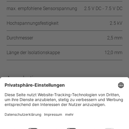
max. empfohlene Sensorspannung
2.5 V DC - 7.5 V DC
Hochspannungsfestigkeit
2.5 kV
Durchmesser
2,5 mm
Länge der Isolationskappe
12,0 mm
Approbationen
CSA
UL
Startseite
Produkte
PTC-Thermistor SKM