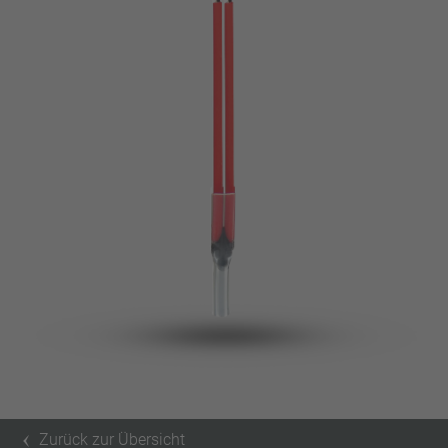
Pin
VDE
Draht
UL
Filter anwenden
ENEC
Filter zurücksetzen
IEC
CSA
Filter schließen
CQC
CMJ
Zurück zur Übersicht