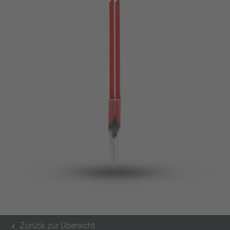
Pin
VDE
Draht
UL
Filter anwenden
ENEC
Filter zurücksetzen
IEC
CSA
Filter schließen
CQC
CMJ
Zurück zur Übersicht