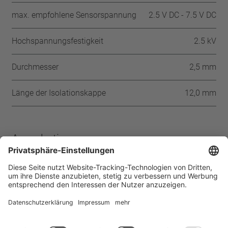
max. empfohlene Sensorspannung
2.5 V DC - 7.5 V DC
Hochspannungsfestigkeit
2.5 kV
Durchmesser
2,5 mm
Länge der Isolationskappe
12,0 mm
Approbationen
CSA
UL
Startseite
Produkte
PTC-Thermistor SKM