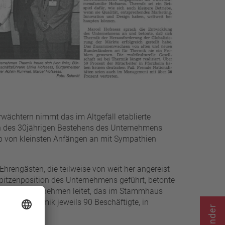
Filter schließen
ächtern nimmt das im Altgefäll etablierte
ich des 30jährigen Bestehens des Unternehmens
eb von kleinsten Anfängen an mit Sympathien
hrengästen, die teilweise von weit her angereist
Spitzenposition des Unternehmens geführt, betonte
ise das Unternehmen leitet, das im Stammhaus
n hat Thermik jeweils 90 Beschäftigte, in