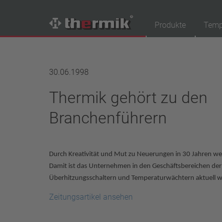
Produkte
Temp
Produktfinder
30.06.1998
Schaltertyp
Thermik gehört zu den
Öffner
Schließer
Branchenführern
Temperaturbereich
Standard Temperatur (60 – 200 °C)
Durch Kreativität und Mut zu Neuerungen in 30 Jahren wel
Hochtemperatur (205 – 250 °C)
Damit ist das Unternehmen in den Geschäftsbereichen d
Leistungsklasse
Überhitzungsschaltern und Temperaturwächtern aktuell we
1,6 A – 7,5 A
Zeitungsartikel ansehen
4 A – 25 A
13,5 A – 42 A