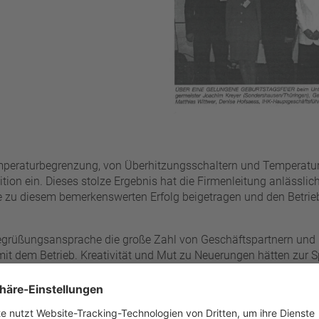
Filter zurücksetzen
mperaturbegrenzung, von Überhitzungsschaltern und Temperaturw
tion ein. Dieses stolze Ergebnis hat die Firmenleitung anlässl
ie zu diesem bemerkenswerten Erfolg beigetragen und den Betri
Begrüßungsansprache die große Zahl von Geschäftspartnern und E
mit dem Betrieb. Kreativität und Mut zu Neuerungen hätten zur 
rmengründers, die inzwischen mit ihren Kindern Marcel und Den
häftigt. In den thüringischen Werken Hermstorf und Sonderhause
d 35 Mitarbeiter beschäftigt.