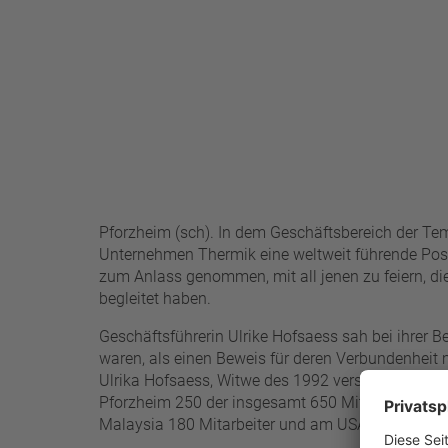
25 A – 75 A
Filter anwenden
Pforzheim (sch). In dem Geschäftsbereich der Te
Unternehmen Thermik eine weltweit führende Posi
zum Anlass genommen, mit all jenen zu feiern, d
begleitet haben.
Geschäftsführerin Ulrike Hofsaess sah bei ihrer 
waren, als einen Beweis für deren Verbundenheit 
Ulrika Hofsaess, Witwe des 1992 verstorbenen Fi
Pforzheim 250 der insgesamt 650 Mitarbeiter besc
Malaysia 180 Mitarbeiter und am USA-Standort sin