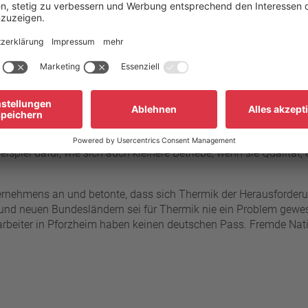
als 500 Gästen neben Repräsentanten aus Politik und Wirtscha
A und Malaysia dabei. Auf acht Quadratmetern habe alles für d
ung des Unternehmens, das 1992 während der weltweiten Expans
ückschlagen erhielt.
er Erfolgsstory, die sowohl die dynamische Entwicklung des Unt
Dies sagte Bürgermeister Matthias Wittwer bei der Übermittlung d
ndelskammer Nordschwarzwald, Achim Rummel, würdigte das bei
spiel dafür, wie sich auch kleinere Betriebe, wenn sie Qualität
rnehmens an und betonte, dass sich Thermik der Herausforderung
d neuen Bundesländern sei für Thermik nie ein Problem gewesen.
itarbeiter in Pforzheim haben keinen deutschen Pass. Fremde N