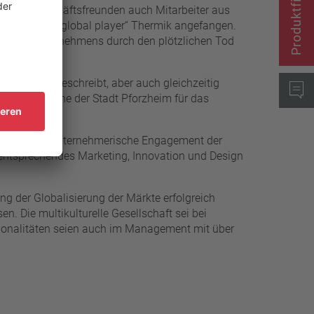
Produktfinder
ft und Geschäftsfreunden auch Mitarbeiter aus
en heutigen „global player“ Thermik angefangen.
ion des Unternehmens durch den plötzlichen Tod
ernehmens beschreibt, aber auch gleichzeitig
er Glückwünsche der Stadt Pforzheim für das
spielhafte unternehmerische Engagement der
, entsprechendes Marketing, Innovation und Design
 der Globalisierung der Märkte erfolgreich
 Die multikulturelle Gesellschaft sei bei
ationalitäten seien auch im Management mit über