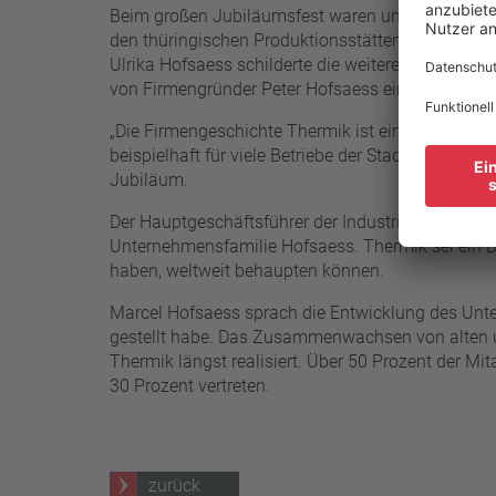
Beim großen Jubiläumsfest waren unter den mehr 
den thüringischen Produktionsstätten, aus den US
Ulrika Hofsaess schilderte die weitere Entwickl
von Firmengründer Peter Hofsaess einen herben R
„Die Firmengeschichte Thermik ist eine Pforzheim
beispielhaft für viele Betriebe der Stadt steht.“ 
Jubiläum.
Der Hauptgeschäftsführer der Industrie- und Ha
Unternehmensfamilie Hofsaess. Thermik sei ein Bei
haben, weltweit behaupten können.
Marcel Hofsaess sprach die Entwicklung des Unte
gestellt habe. Das Zusammenwachsen von alten un
Thermik längst realisiert. Über 50 Prozent der M
30 Prozent vertreten.
zurück