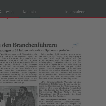
Aktuelles
Kontakt
International
probationen
VDE
UL
ENEC
IEC
CSA
CQC
CMJ