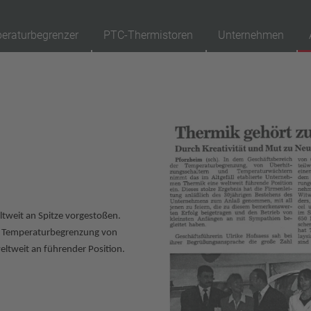
eraturbegrenzer
PTC-Thermistoren
Unternehmen
89
Produkte
Rückstellung
Ap
automatisch rückstellend
selbsthaltend (nicht automatisch rückstellend)
Isolierung
mit Isolierung
tweit an Spitze vorgestoßen.
ohne Isolierung
er Temperaturbegrenzung von
Anschluss
ltweit an führender Position.
Litze
Pin
Draht