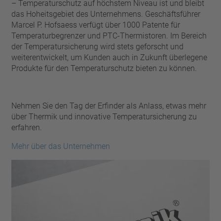
Pin
– Temperaturschutz auf höchstem Niveau ist und bleibt
VDE
das Hoheitsgebiet des Unternehmens. Geschäftsführer
Draht
UL
Filter anwenden
Marcel P. Hofsaess verfügt über 1000 Patente für
ENEC
Temperaturbegrenzer und PTC-Thermistoren. Im Bereich
Filter zurücksetzen
der Temperatursicherung wird stets geforscht und
IEC
weiterentwickelt, um Kunden auch in Zukunft überlegene
CSA
Filter schließen
Produkte für den Temperaturschutz bieten zu können.
CQC
CMJ
Nehmen Sie den Tag der Erfinder als Anlass, etwas mehr
über Thermik und innovative Temperatursicherung zu
erfahren.
Mehr über das Unternehmen