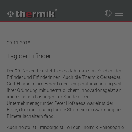
Produktfinder
89
Produkte
09.11.2018
Schaltertyp
Tag der Erfinder
Öffner
Temperaturbereich
Der 09. November steht jedes Jahr ganz im Zeichen der
Schließer
Standard Temperatur (60 – 200 °C)
Erfinder und Erfinderinnen. Auch die Thermik Gerätebau
Leistungsklasse
Hochtemperatur (205 – 250 °C)
GmbH arbeitet im Bereich der Temperatursicherung seit
1,6 A – 7,5 A
ihrer Gründung mit unermüdlichem Innovationsgeist an
Rückstellung
4 A – 25 A
immer neuen Lösungen für Kunden. Der
automatisch rückstellend
Unternehmensgründer Peter Hofsaess war einst der
Isolierung
13,5 A – 42 A
selbsthaltend (nicht automatisch rückstellend)
Erste, der eine Lösung für die Stromeigenerwärmung bei
25 A – 75 A
mit Isolierung
Anschluss
Bimetallschaltern fand.
ohne Isolierung
Litze
Auch heute ist Erfindergeist Teil der Thermik-Philosophie
Approbationen