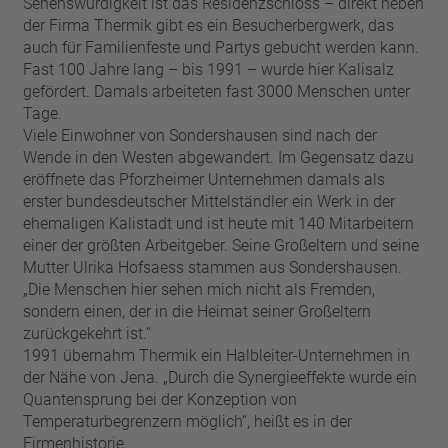
Sehenswürdigkeit ist das Residenzschloss – direkt neben
der Firma Thermik gibt es ein Besucherbergwerk, das
auch für Familienfeste und Partys gebucht werden kann.
Fast 100 Jahre lang – bis 1991 – wurde hier Kalisalz
gefördert. Damals arbeiteten fast 3000 Menschen unter
Tage.
Viele Einwohner von Sondershausen sind nach der
Wende in den Westen abgewandert. Im Gegensatz dazu
eröffnete das Pforzheimer Unternehmen damals als
erster bundesdeutscher Mittelständler ein Werk in der
ehemaligen Kalistadt und ist heute mit 140 Mitarbeitern
einer der größten Arbeitgeber. Seine Großeltern und seine
Mutter Ulrika Hofsaess stammen aus Sondershausen.
„Die Menschen hier sehen mich nicht als Fremden,
sondern einen, der in die Heimat seiner Großeltern
zurückgekehrt ist.“
1991 übernahm Thermik ein Halbleiter-Unternehmen in
der Nähe von Jena. „Durch die Synergieeffekte wurde ein
Quantensprung bei der Konzeption von
Temperaturbegrenzern möglich“, heißt es in der
Firmenhistorie.