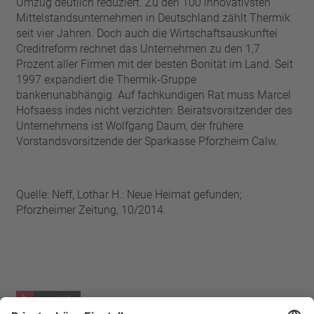
Umzug deutlich reduziert. Zu den 100 innovativsten
Mittelstandsunternehmen in Deutschland zählt Thermik
seit vier Jahren. Doch auch die Wirtschaftsauskunftei
Creditreform rechnet das Unternehmen zu den 1,7
Prozent aller Firmen mit der besten Bonität im Land. Seit
1997 expandiert die Thermik-Gruppe
bankenunabhängig. Auf fachkundigen Rat muss Marcel
Hofsaess indes nicht verzichten: Beiratsvorsitzender des
Unternehmens ist Wolfgang Daum, der frühere
Vorstandsvorsitzende der Sparkasse Pforzheim Calw.
Quelle: Neff, Lothar H.: Neue Heimat gefunden;
Pforzheimer Zeitung, 10/2014.
zurück