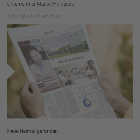
Pin
Unternehmer Marcel Hofsaess.
VDE
Draht
UL
Filter anwenden
Zeitungsartikel ansehen
ENEC
Filter zurücksetzen
IEC
CSA
Filter schließen
CQC
CMJ
Neue Heimat gefunden