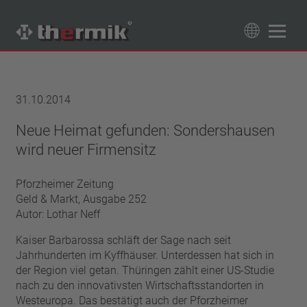
Produktfinder
89
Produkte
31.10.2014
Schaltertyp
Neue Heimat gefunden: Sondershausen
wird neuer Firmensitz
Öffner
Temperaturbereich
Schließer
Standard Temperatur (60 – 200 °C)
Leistungsklasse
Pforzheimer Zeitung
Hochtemperatur (205 – 250 °C)
Geld & Markt, Ausgabe 252
1,6 A – 7,5 A
Rückstellung
Autor: Lothar Neff
4 A – 25 A
automatisch rückstellend
Kaiser Barbarossa schläft der Sage nach seit
Isolierung
13,5 A – 42 A
selbsthaltend (nicht automatisch rückstellend)
Jahrhunderten im Kyffhäuser. Unterdessen hat sich in
25 A – 75 A
mit Isolierung
Anschluss
der Region viel getan. Thüringen zählt einer US-Studie
ohne Isolierung
nach zu den innovativsten Wirtschaftsstandorten in
Litze
Approbationen
Westeuropa. Das bestätigt auch der Pforzheimer