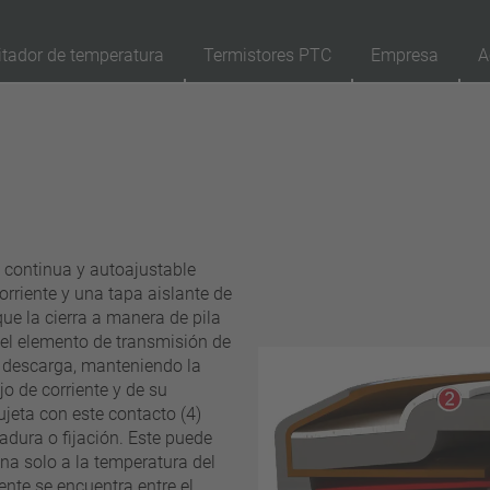
itador de temperatura
Termistores PTC
Empresa
A
89
Productos
Reposición
Ap
reinicio automático
enclavamiento (no reinicio automático)
 continua y autoajustable
Aislamiento
orriente y una tapa aislante de
con aislamiento
que la cierra a manera de pila
 el elemento de transmisión de
sin aislamiento
 y descarga, manteniendo la
Conexión
jo de corriente y de su
ujeta con este contacto (4)
conductor
adura o fijación. Este puede
pin
na solo a la temperatura del
filamento
ente se encuentra entre el