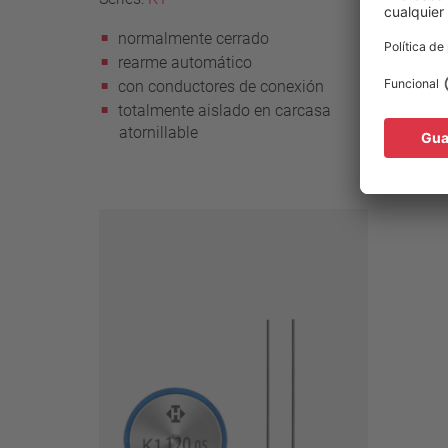
normalmente cerrado
norm
rearme automático
rear
con conductores de conexión
con p
totalmente aislado en carcasa
sin a
atornillable