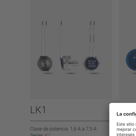
LK1
CK1
Clase de potencia: 1,6 A a 7,5 A
Clase de
Series:
K1
Series: