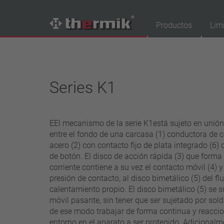
Productos
Lim
Buscador de productos
Tipo de conmutador
Series K1
normalmente cerrado
normalmente abierto
EEl mecanismo de la serie K1está sujeto en unión
Gama de temperatura
entre el fondo de una carcasa (1) conductora de c
temperatura estándar (60 – 200 °C)
acero (2) con contacto fijo de plata integrado (6) 
de botón. El disco de acción rápida (3) que forma
temperatura alta (205 – 250 °C)
corriente contiene a su vez el contacto móvil (4)
Clase de potencia
presión de contacto, al disco bimetálico (5) del flu
calentamiento propio. El disco bimetálico (5) se s
1,6 A – 7,5 A
móvil pasante, sin tener que ser sujetado por sold
4 A – 25 A
de ese modo trabajar de forma continua y reaccio
13,5 A – 42 A
entorno en el aparato a ser protegido. Adicionalm