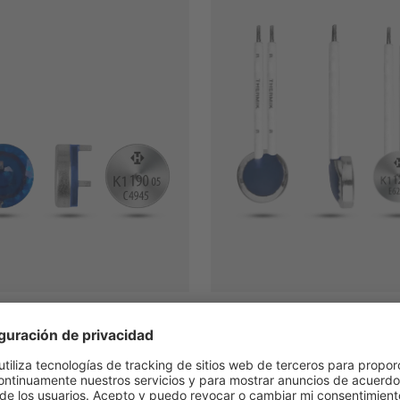
 Pin
CK1
 potencia: 1,6 A a 7,5 A
Clase de potencia: 1,6 A a 7,5
K1
Series:
K1