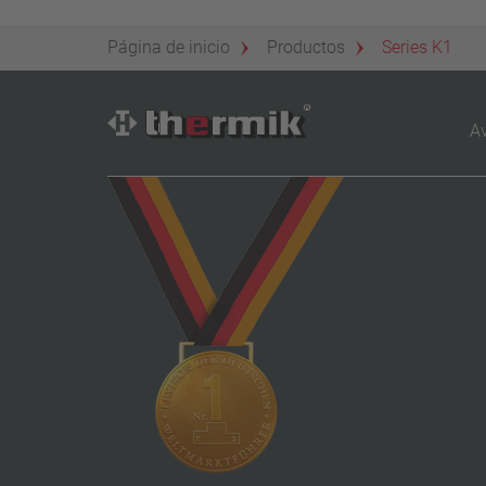
Página de inicio
Productos
Series K1
Av