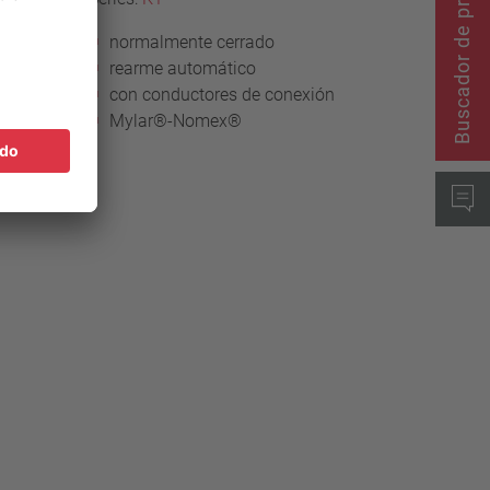
Buscador de productos
normalmente cerrado
rearme automático
ón
con conductores de conexión
Mylar®-Nomex®