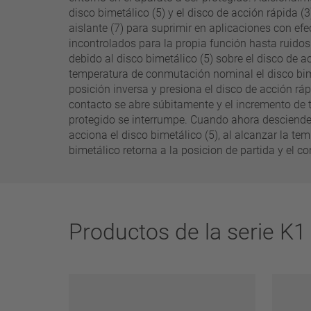
25 A – 75 A
disco bimetálico (5) y el disco de acción rápida 
aislante (7) para suprimir en aplicaciones con e
incontrolados para la propia función hasta ruidos 
aplicar filtros
debido al disco bimetálico (5) sobre el disco de ac
temperatura de conmutación nominal el disco bime
posición inversa y presiona el disco de acción ráp
contacto se abre súbitamente y el incremento de 
protegido se interrumpe. Cuando ahora desciende 
acciona el disco bimetálico (5), al alcanzar la te
bimetálico retorna a la posicion de partida y el co
Productos de la serie K1