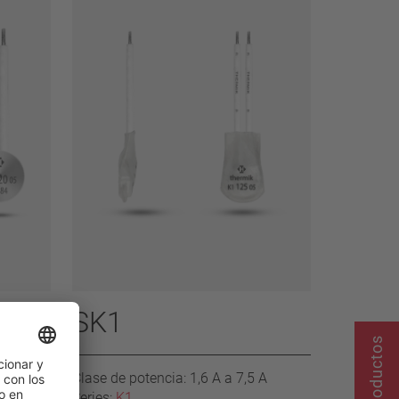
SK1
 A
Clase de potencia: 1,6 A a 7,5 A
Series:
K1