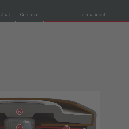
ctual
Contacto
International
robaciones
VDE
UL
ENEC
IEC
CSA
CQC
CMJ