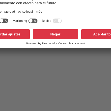
almente cerrado
normalmente cerrado
me automático
rearme automático
ins
con conductores de conexi
islamiento
sin aislamiento