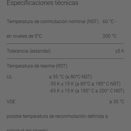
Especificaciones técnicas
Temperatura de conmutación nominal (NST)
60 °C -
en niveles de 5°C
200 °C
Tolerancia (estándar)
±5 K
Temperatura de rearme (RST)
UL
≥ 35 °C (≤ 80°C NST)
-35 K ± 15 K (≥ 85°C ≤ 180° C NST)
-65 K ± 15 K (≥ 185° C ≤ 200° C NST)
VDE
≥ 35 °C
posible temperatura de reconmutación definida a
solicitud del cliente)