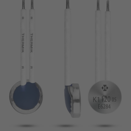
pin
VDE
filamento
UL
aplicar filtros
ENEC
Eliminar filtro
IEC
CSA
filtros estrechos
CQC
CMJ