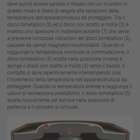
chiodo
deve quindi essere saldato o fissato con un incastro: in
VDE
filo metallico
questo modo è libero di reagire alle variazioni della
UL
applicare filtri
temperatura dell’apparecchiatura da proteggere. Tra il
ENEC
disco bimetallico (5) ed il disco con scatto a molla (3) è
Eliminare filtro
IEC
inserito uno spessore in materiale isolante (7) che serve
a prevenire rumorose vibrazioni del disco bimetallico (5),
CSA
filtri stretti
causate da campi magnetici incoltrollabili. Quando si
CQC
raggiunge la temperatura nominale di commutazione, il
CMJ
disco bimetallico (5) scatta nella posizione inversa e
spinge il disco con scatto a molla (3) verso il basso. Il
contatto si apre repentinamente interrompendo così
l’incremento della temperatura nell’apparecchiatura da
proteggere. Quando la temperatura scende e raggiunge il
valore di reinserzione prestabilito, il disco bimetallico (5)
scatta nuovamente per tornare nella posizione di
partenza e il contatto si richiude.