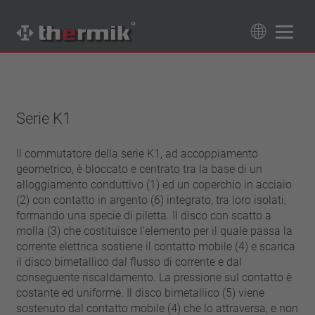
Trova il tuo prodotto
89
Prodotti
Serie K1
Tipo interruttore
contatto di apertura
Il commutatore della serie K1, ad accoppiamento
Campo di temperatura
geometrico, è bloccato e centrato tra la base di un
contatto di chiusura
temperatura standard (60 – 200 °C)
alloggiamento conduttivo (1) ed un coperchio in acciaio
Classe di potenza
alta temperatura (205 – 250 °C)
(2) con contatto in argento (6) integrato, tra loro isolati,
1,6 A – 7,5 A
formando una specie di piletta. Il disco con scatto a
Resettaggio
4 A – 25 A
molla (3) che costituisce l’elemento per il quale passa la
ripristino automatico
corrente elettrica sostiene il contatto mobile (4) e scarica
Isolamento
13,5 A – 42 A
aggancio (non ripristino automatico)
il disco bimetallico dal flusso di corrente e dal
25 A – 75 A
con isolamento
Allacciamento
conseguente riscaldamento. La pressione sul contatto è
senza isolamento
costante ed uniforme. Il disco bimetallico (5) viene
cavetto
Approvazioni
sostenuto dal contatto mobile (4) che lo attraversa, e non