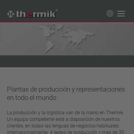
Buscador de productos
89
Productos
Tipo de conmutador
normalmente cerrado
Gama de temperatura
normalmente abierto
temperatura estándar (60 – 200 °C)
Clase de potencia
temperatura alta (205 – 250 °C)
Plantas de producción y representaciones
1,6 A – 7,5 A
Reposición
en todo el mundo
4 A – 25 A
reinicio automático
Aislamiento
13,5 A – 42 A
enclavamiento (no reinicio automático)
La producción y la logística van de la mano en Thermik.
25 A – 75 A
con aislamiento
Conexión
Un equipo competente está a disposición de nuestros
sin aislamiento
clientes, en todas las lenguas de negocios habituales
conductor
Aprobaciones
internacionalmente. 4 sedes de producción y más de 30