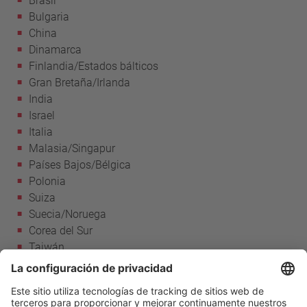
Brasil
Bulgaria
China
Dinamarca
Finlandia/Estados bálticos
Gran Bretaña/Irlanda
India
Israel
Italia
Malasia/Singapur
Países Bajos/Bélgica
Polonia
Suiza
Suecia/Noruega
Corea del Sur
Taiwán
República Checa/Eslovaquia
Turquía
Hungría