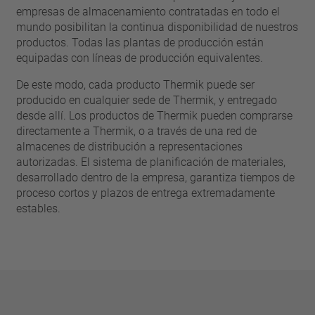
pin
empresas de almacenamiento contratadas en todo el
VDE
filamento
mundo posibilitan la continua disponibilidad de nuestros
UL
aplicar filtros
productos. Todas las plantas de producción están
ENEC
equipadas con líneas de producción equivalentes.
Eliminar filtro
IEC
De este modo, cada producto Thermik puede ser
CSA
filtros estrechos
producido en cualquier sede de Thermik, y entregado
CQC
desde allí. Los productos de Thermik pueden comprarse
CMJ
directamente a Thermik, o a través de una red de
almacenes de distribución a representaciones
autorizadas. El sistema de planificación de materiales,
desarrollado dentro de la empresa, garantiza tiempos de
proceso cortos y plazos de entrega extremadamente
estables.