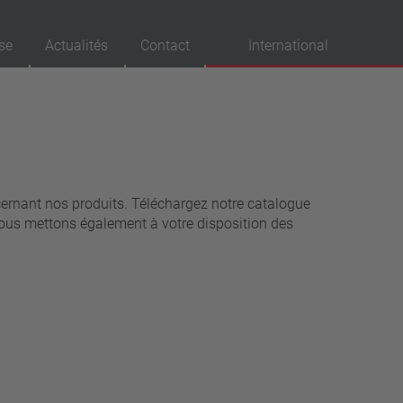
se
Actualités
Contact
International
probations
VDE
UL
cernant nos produits. Téléchargez notre catalogue
ENEC
ous mettons également à votre disposition des
IEC
CSA
CQC
CMJ