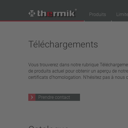
Produits
Limit
Recherche de produits
Téléchargements
Tipo interruttore
à ouverture
à fermeture
Vous trouverez dans notre rubrique Téléchargement
de produits actuel pour obtenir un aperçu de not
Gamme de température
certificats d'homologation. N'hésitez pas à nous 
température standard (60 – 200 °C)
haute température (205 – 250 °C)
Prendre contact
Classe de puissance
1,6 A – 7,5 A
4 A – 25 A
13,5 A – 42 A