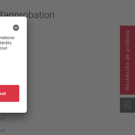
d'approbation
Recherche de produits
-2-9.pdf
3.pdf
9.pdf
df
9.pdf
2-9.pdf
df
df
pdf