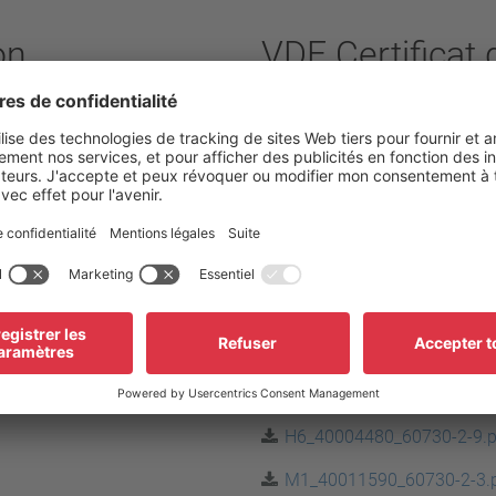
on
VDE Certificat 
01-02-K1_40022282_60730
01-K1_40009681_60730-2-
05-09_40023028_60730-2-
05_40006687_60730-2-3.p
06-08_40023237_60730-2-
f
C40-K40_40008829_60730-
H5_40042197_60730-2-9.p
H6_40004480_60730-2-9.p
M1_40011590_60730-2-3.