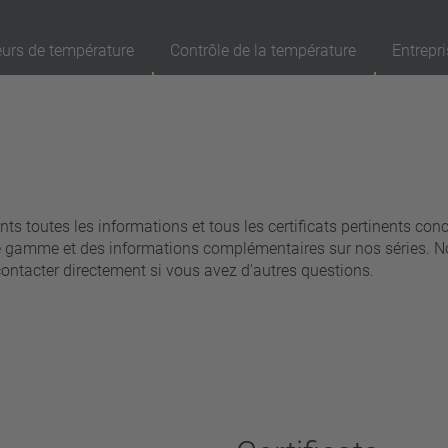
eurs de température
Contrôle de la température
Entrepri
89
Produits
Rappel
Ap
réinitialisation automatique
verrouillage (non réinitialisation automatique)
s toutes les informations et tous les certificats pertinents con
re gamme et des informations complémentaires sur nos séries. N
Isolation
contacter directement si vous avez d'autres questions.
avec isolation
sans isolation
Raccordement
fil
broche
filo metallico