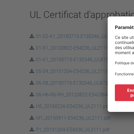
UL Certificat d'approbati
01-02-K1_20150715-E130346_UL873.pdf
01-K1_20120822-E54236_UL2111.pdf
01-K1_20150715-E130346_UL873.pdf
05-09_20151204-E54236_UL2111.pdf
06-08_20150715-E130346_UL873.pdf
06-H6-R6-RH_20120822-E54236A_UL2111.pd
H5_20160226-E54236_UL2111.pdf
M1_20150911-E54236_UL2111.pdf
P1_20151204-E54336_UL2111.pdf