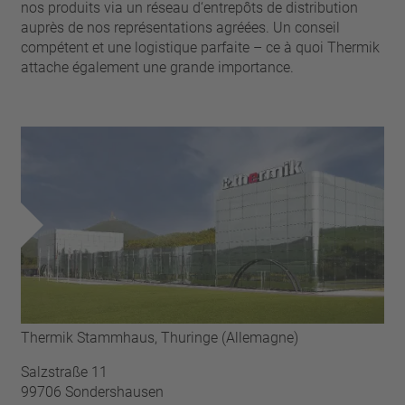
broche
nos produits via un réseau d‘entrepôts de distribution
VDE
filo metallico
auprès de nos représentations agréées. Un conseil
UL
Appliquer les filtres
compétent et une logistique parfaite – ce à quoi Thermik
ENEC
attache également une grande importance.
Supprimer les filtres
IEC
CSA
fermer les filtres
CQC
CMJ
Thermik Stammhaus, Thuringe (Allemagne)
Salzstraße 11
99706 Sondershausen