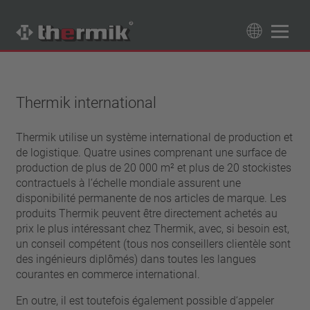
Recherche de produits
89
Produits
Thermik international
Tipo interruttore
Thermik utilise un système international de production et
à ouverture
de logistique. Quatre usines comprenant une surface de
Gamme de température
à fermeture
production de plus de 20 000 m² et plus de 20 stockistes
température standard (60 – 200 °C)
contractuels à l‘échelle mondiale assurent une
Classe de puissance
haute température (205 – 250 °C)
disponibilité permanente de nos articles de marque. Les
1,6 A – 7,5 A
produits Thermik peuvent être directement achetés au
Rappel
4 A – 25 A
prix le plus intéressant chez Thermik, avec, si besoin est,
réinitialisation automatique
Isolation
13,5 A – 42 A
un conseil compétent (tous nos conseillers clientèle sont
verrouillage (non réinitialisation automatique)
des ingénieurs diplômés) dans toutes les langues
25 A – 75 A
avec isolation
Raccordement
courantes en commerce international.
sans isolation
fil
En outre, il est toutefois également possible d‘appeler
Approbations