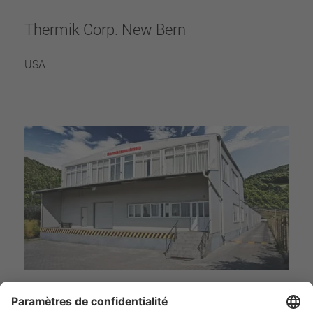
Thermik Corp. New Bern
USA
Thermik Transylvania SRL