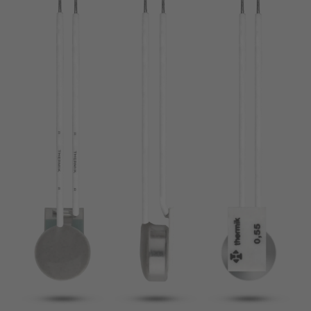
pin
VDE
filamento
UL
aplicar filtros
ENEC
Eliminar filtro
IEC
CSA
filtros estrechos
CQC
CMJ