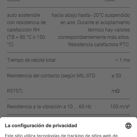
auto sostenible
hacia abajo hasta -20°C suspendido
con resistencia de
en aire. Durante el acoplamiento
calefacción RH
térmico hay valores
(TB = 80 °C o 150
correspondientemente más altos.
°C)
Resistencia calefactora PTC.
Tiempo de rebote total
< 1 ms
Resistencia del contacto (según MIL-STD.
≤ 50
R5757)
mΩ
Resistencia a la vibración a 10 ... 60 Hz
100 m/s²
Aprobaciones