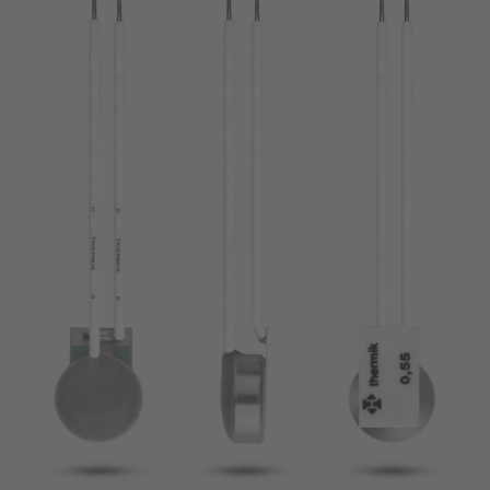
broche
VDE
filo metallico
UL
Appliquer les filtres
ENEC
Supprimer les filtres
IEC
CSA
fermer les filtres
CQC
CMJ