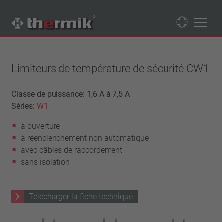
Recherche de produits
89
Produits
Limiteurs de température de sécurité CW1
Tipo interruttore
Classe de puissance: 1,6 A à 7,5 A
Séries:
W1
à ouverture
Gamme de température
à fermeture
à ouverture
température standard (60 – 200 °C)
Classe de puissance
à réenclenchement non automatique
haute température (205 – 250 °C)
1,6 A – 7,5 A
avec câbles de raccordement
Rappel
4 A – 25 A
sans isolation
réinitialisation automatique
Isolation
13,5 A – 42 A
verrouillage (non réinitialisation automatique)
25 A – 75 A
avec isolation
Raccordement
Télécharger la fiche technique
sans isolation
fil
Approbations