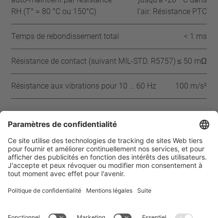
RH (T° = 80 °C ou 150°C)
l'air. Résistance PTC
Temps de rebondissement total
< 1 ms
Résistance de contact (suivant MIL-STD. R5757)
≤ 50 mΩ
Résistance aux vibrations pour 10 … 60 Hz
100 m/s²
Approbations
IEC
ENEC
VDE
UL
Page d’accueil
Produits