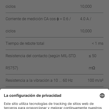
ciclos
10,000
Corriente de medición CA cos ϕ = 0.6 /
4.0 A /
ciclos
10,000
Tiempo de rebote total
< 1 ms
Resistencia del contacto (según MIL-STD.
≤ 50
R5757)
mΩ
Resistencia a la vibración a 10 ... 60 Hz
100 m/s²
Aprobaciones