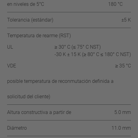
en niveles de 5°C
180 °C
Tolerancia (estándar)
±5 K
Temperatura de rearme (RST)
UL
≥ 30° C (≤ 75° C NST)
-30 K ± 15 K (≥ 80° C ≤ 180° C NST)
VDE
≥ 35 °C
posible temperatura de reconmutación definida a
solicitud del cliente)
Altura constructiva a partir de
5.0 mm
Diámetro
11.0 mm