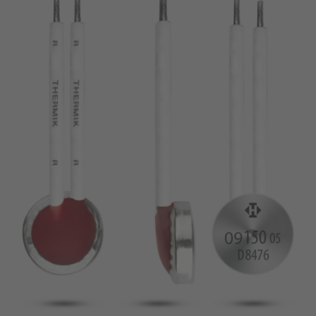
pin
VDE
filamento
UL
aplicar filtros
ENEC
Eliminar filtro
IEC
CSA
filtros estrechos
CQC
CMJ