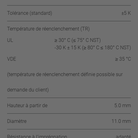
Tolérance (standard)
±5 K
Température de réenclenchement (TR)
UL
≥ 30° C (≤ 75° C NST)
-30 K ± 15 K (≥ 80° C ≤ 180° C NST)
VDE
≥ 35 °C
(température de réenclenchement définie possible sur
demande du client)
Hauteur à partir de
5.0 mm
Diamètre
11.0 mm
Résistance à l‘imprégnation
adapté