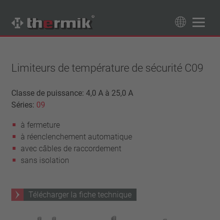
Recherche de produits
89
Produits
Limiteurs de température de sécurité C09
Tipo interruttore
Classe de puissance: 4,0 A à 25,0 A
Séries:
09
à ouverture
Gamme de température
à fermeture
à fermeture
température standard (60 – 200 °C)
Classe de puissance
à réenclenchement automatique
haute température (205 – 250 °C)
1,6 A – 7,5 A
avec câbles de raccordement
Rappel
4 A – 25 A
sans isolation
réinitialisation automatique
Isolation
13,5 A – 42 A
verrouillage (non réinitialisation automatique)
25 A – 75 A
avec isolation
Raccordement
Télécharger la fiche technique
sans isolation
fil
Approbations