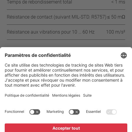
Temps de rebondissement total
< 1 ms
Résistance de contact (suivant MIL-STD. R5757)
≤ 50 mΩ
Résistance aux vibrations pour 10 … 60 Hz
100 m/s²
Approbations
IEC
ENEC
VDE
UL-180
CSA
CQC
CMJ
Page d’accueil
Produits