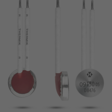
broche
VDE
filo metallico
UL
Appliquer les filtres
ENEC
Supprimer les filtres
IEC
CSA
fermer les filtres
CQC
CMJ