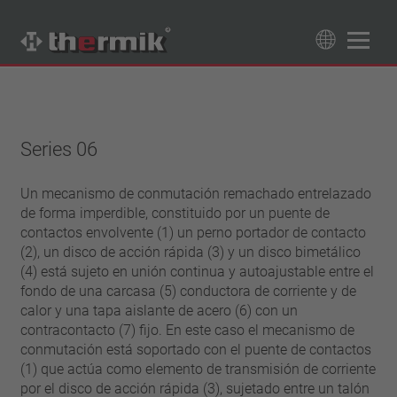
Buscador de productos
89
Productos
Series 06
Tipo de conmutador
normalmente cerrado
Un mecanismo de conmutación remachado entrelazado
Gama de temperatura
de forma imperdible, constituido por un puente de
normalmente abierto
temperatura estándar (60 – 200 °C)
contactos envolvente (1) un perno portador de contacto
Clase de potencia
temperatura alta (205 – 250 °C)
(2), un disco de acción rápida (3) y un disco bimetálico
1,6 A – 7,5 A
(4) está sujeto en unión continua y autoajustable entre el
Reposición
4 A – 25 A
fondo de una carcasa (5) conductora de corriente y de
reinicio automático
calor y una tapa aislante de acero (6) con un
Aislamiento
13,5 A – 42 A
enclavamiento (no reinicio automático)
contracontacto (7) fijo. En este caso el mecanismo de
25 A – 75 A
con aislamiento
Conexión
conmutación está soportado con el puente de contactos
sin aislamiento
(1) que actúa como elemento de transmisión de corriente
conductor
Aprobaciones
por el disco de acción rápida (3), sujetado entre un talón