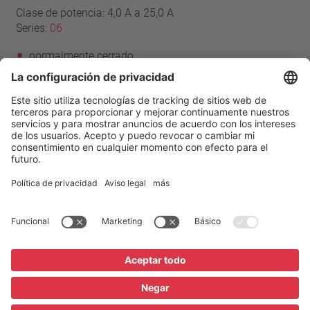
Clase de potencia: 4,0 A a 25,0 A
Series:
06
normalmente cerrado
rearme automático
con conductores de conexión
sin aislamiento
Página de inicio
Productos
Series 06
Aviso legal
Protección de datos
Condiciones
La configuración de privacidad
Diccionario / FAQ
Descargas