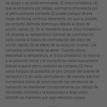
pin
de apoyo y un anillo envolvente. El disco bimetálico (4)
VDE
filamento
que se encuentra por debajo, asimismo atravesada por
UL
aplicar filtros
el perno portador contacto (2) puede trabajar de ese
ENEC
modo de forma continua libremente, sin que la presión
Eliminar filtro
IEC
de contacto definida disminuya debido al disco de
acción rápida (3). En el momento que el disco bimetálico
CSA
filtros estrechos
(4) alcanza su temperatura nominal de conmutación,
CQC
salta contra la fuerza de conmutación del disco de
CMJ
acción rápida (3) de efecto en su posición inversa. Los
contactos súbitamente se abren. Cuando ahora
desciende la temperatura, el disco bimetálico (4) retorna
a su posición inicial y el contacto se cierra nuevamente.
Debido a que el perno portador de contacto (2) tiene
cierta holgura se posibilita un giro circular del puente de
contactos (1) en cada conmutación, de manera que tras
numerosos ciclos de conmutación las resistencia de
transición se mantienen constantemente por debajo de
los límites mínimos y la estabilidad a largo plazo
también se mantiene aún bajo elevadas cargas.