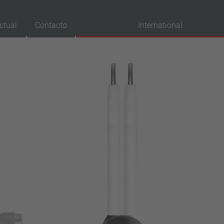
ctual
Contacto
International
robaciones
VDE
UL
ENEC
IEC
CSA
CQC
CMJ