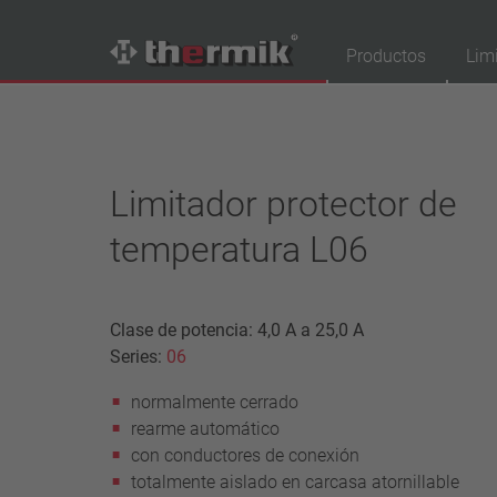
Productos
Lim
Buscador de productos
Tipo de conmutador
Limitador protector de
normalmente cerrado
temperatura L06
normalmente abierto
Gama de temperatura
temperatura estándar (60 – 200 °C)
Clase de potencia: 4,0 A a 25,0 A
temperatura alta (205 – 250 °C)
Series:
06
Clase de potencia
normalmente cerrado
1,6 A – 7,5 A
rearme automático
4 A – 25 A
con conductores de conexión
13,5 A – 42 A
totalmente aislado en carcasa atornillable