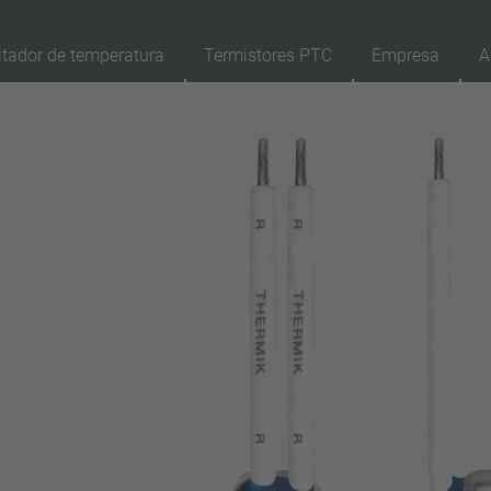
itador de temperatura
Termistores PTC
Empresa
A
89
Productos
Reposición
Ap
reinicio automático
enclavamiento (no reinicio automático)
Aislamiento
con aislamiento
sin aislamiento
Conexión
conductor
pin
filamento