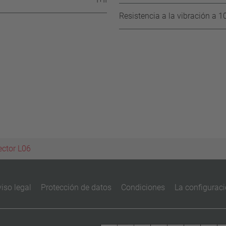
Resistencia a la vibración a 10
ector L06
iso legal
Protección de datos
Condiciones
La configuraci