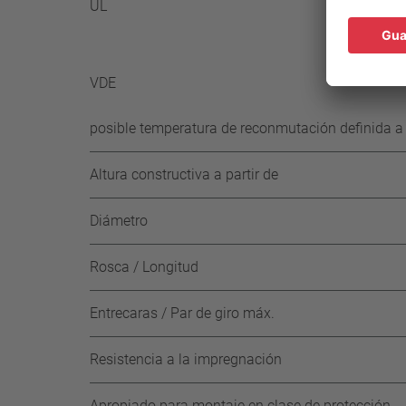
UL
≥ 35° 
-50 K 
-65 K 
VDE
posible temperatura de reconmutación definida a s
Altura constructiva a partir de
Diámetro
Rosca / Longitud
Entrecaras / Par de giro máx.
Resistencia a la impregnación
Apropiado para montaje en clase de protección