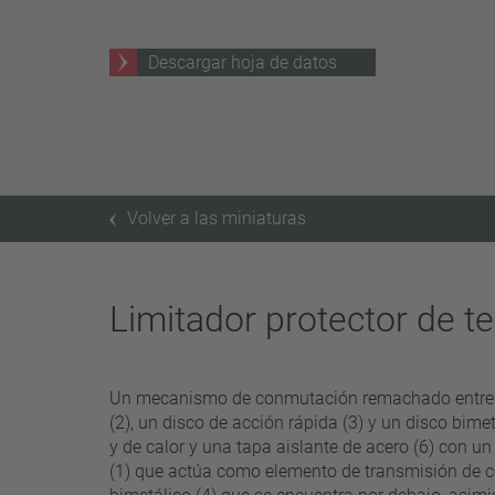
25 A – 75 A
Descargar hoja de datos
aplicar filtros
Volver a las miniaturas
Limitador protector de 
Un mecanismo de conmutación remachado entrelaza
(2), un disco de acción rápida (3) y un disco bime
y de calor y una tapa aislante de acero (6) con 
(1) que actúa como elemento de transmisión de corr