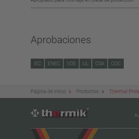
Aprobaciones
IEC
ENEC
VDE
UL
CSA
CQC
Página de inicio
Productos
Thermal Prot
Av