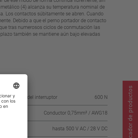
ar de ese modo de forma continua libremente, sin
bimetálico (4) alcanza su temperatura nominal de
rsa. Los contactos súbitamente se abren. Cuando
amente. Debido a que el perno portador de contacto
ra que tras numerosos ciclos de conmutación las
go plazo también se mantiene aún bajo elevadas
Buscador de productos
 la carcasa del interruptor
600 N
Conductor 0,75mm² / AWG18
CA / CC
hasta 500 V AC / 28 V DC