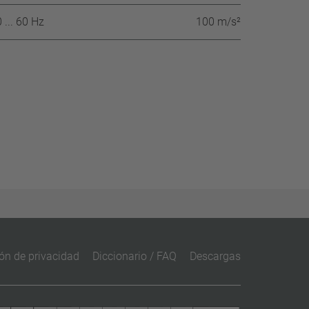
 ... 60 Hz
100 m/s²
ón de privacidad
Diccionario / FAQ
Descargas