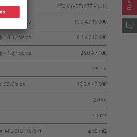
250 V (VDE) 277 V (UL)
 = 1.0 / ciclos
10.0 A / 10,000
 = 0.6 / ciclos
6.3 A / 10,000
 = 1.0 / ciclos
25.0 A / 100
24.0 V
. CC/Ciclos
40.0 A / 3,000
2.0 kV
< 1 ms
gún MIL-STD. R5757)
≤ 50 mΩ