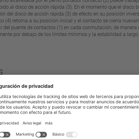
ismo atravesada por el perno portador contacto (2) puede trabaj
bido al disco de acción rápida (3). En el momento que el disco 
ón del disco de acción rápida (3) de efecto en su posición inve
o (4) retorna a su posición inicial y el contacto se cierra nuev
rcular del puente de contactos (1) en cada conmutación, de mane
mente por debajo de los límites mínimos y la estabilidad a lar
s
veles de 5°C
70 °C - 200 °C
Resistencia a la compresión de
±5 K
Conexión estándar
Rango de tensión de servicio 