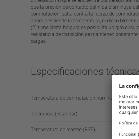
bimetálico (4) que se encuentra por debajo, asim
que la presión de contacto definida disminuya de
conmutación, salta contra la fuerza de conmutaci
ahora desciende la temperatura, el disco bimetálic
(2) tiene cierta holgura se posibilita un giro ci
resistencia de transición se mantienen constante
cargas.
Especificaciones técnica
Temperatura de conmutación nominal (NST) en ni
Tolerancia (estándar)
Temperatura de rearme (RST)