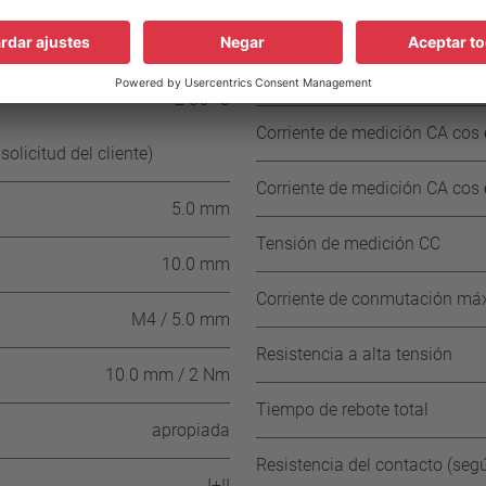
C (≤ 95° C NST)
Tensión de medición CA
± 15 K (≥ 100° C ≤ 180° C NST)
± 15 K (≥ 185° C ≤ 200° C NST)
Corriente de medición CA cos ϕ
≥ 35 °C
Corriente de medición CA cos ϕ
olicitud del cliente)
Corriente de medición CA cos ϕ
5.0 mm
Tensión de medición CC
10.0 mm
Corriente de conmutación máx
M4 / 5.0 mm
Resistencia a alta tensión
10.0 mm / 2 Nm
Tiempo de rebote total
apropiada
Resistencia del contacto (se
I+II