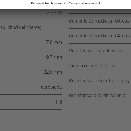
120 °C ±15 K
Tensión de medición CA
≥ 35 °C
Corriente de medición CA cos ϕ
olicitud del cliente)
Corriente de medición CA cos ϕ
7.8 mm
Resistencia a alta tensión
9.7 mm
Tiempo de rebote total
22.0 mm
Resistencia del contacto (se
apropiada
Resistencia a la vibración a 10
I+II