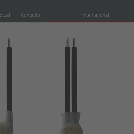
ctual
Contacto
International
robaciones
VDE
UL
ENEC
IEC
CSA
CQC
CMJ