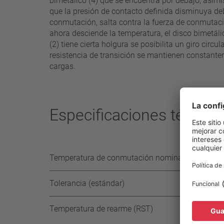
bimetálico (4) que se encuentra por debajo, asim
que la presión de contacto definida disminuya de
conmutación, salta contra la fuerza de conmutaci
ahora desciende la temperatura, el disco bimetálic
(2) tiene cierta holgura se posibilita un giro ci
resistencia de transición se mantienen constante
cargas.
Especificaciones técnica
Temperatura de conmutación nominal (NST) en ni
Tolerancia (estándar)
Temperatura de rearme (RST)