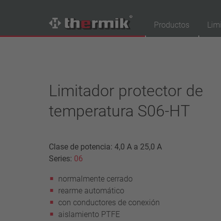
Productos
Lim
Buscador de productos
Tipo de conmutador
Limitador protector de
normalmente cerrado
temperatura S06-HT
normalmente abierto
Gama de temperatura
temperatura estándar (60 – 200 °C)
Clase de potencia: 4,0 A a 25,0 A
temperatura alta (205 – 250 °C)
Series:
06
Clase de potencia
normalmente cerrado
1,6 A – 7,5 A
rearme automático
4 A – 25 A
con conductores de conexión
13,5 A – 42 A
aislamiento PTFE