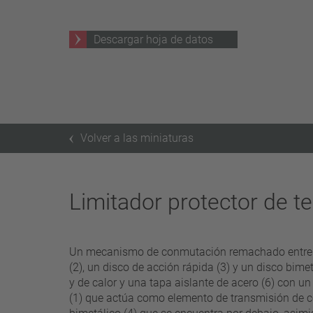
25 A – 75 A
Descargar hoja de datos
aplicar filtros
Volver a las miniaturas
Limitador protector de 
Un mecanismo de conmutación remachado entrelaza
(2), un disco de acción rápida (3) y un disco bime
y de calor y una tapa aislante de acero (6) con 
(1) que actúa como elemento de transmisión de corr