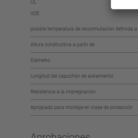
UL
VDE
posible temperatura de reconmutación definida a s
Altura constructiva a partir de
Diámetro
Longitud del capuchón de aislamiento
Resistencia a la impregnación
Apropiado para montaje en clase de protección
Aprobaciones