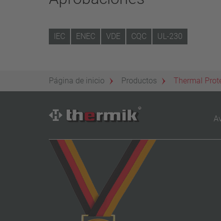
IEC
ENEC
VDE
CQC
UL-230
Página de inicio
Productos
Thermal Prot
Av