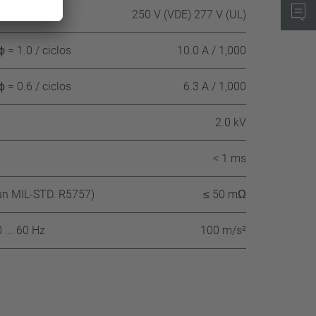
250 V (VDE) 277 V (UL)
 = 1.0 / ciclos
10.0 A / 1,000
 = 0.6 / ciclos
6.3 A / 1,000
2.0 kV
< 1 ms
gún MIL-STD. R5757)
≤ 50 mΩ
 ... 60 Hz
100 m/s²