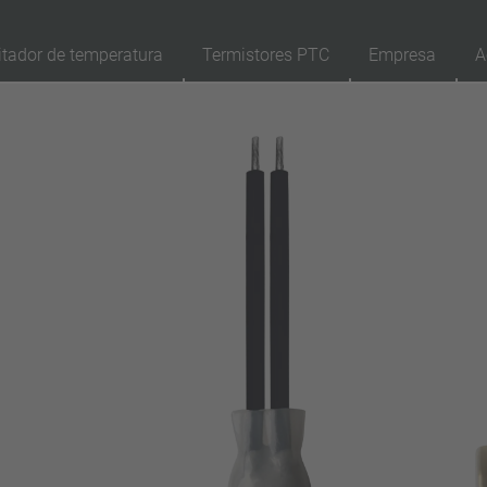
itador de temperatura
Termistores PTC
Empresa
A
89
Productos
Reposición
Ap
reinicio automático
enclavamiento (no reinicio automático)
Aislamiento
con aislamiento
sin aislamiento
Conexión
conductor
pin
filamento