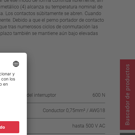
ar de ese modo de forma continua libremente, sin
bimetálico (4) alcanza su temperatura nominal de
rsa. Los contactos súbitamente se abren. Cuando
amente. Debido a que el perno portador de contacto
ra que tras numerosos ciclos de conmutación las
go plazo también se mantiene aún bajo elevadas
Buscador de productos
 la carcasa del interruptor
600 N
Conductor 0,75mm² / AWG18
CA
hasta 500 V AC