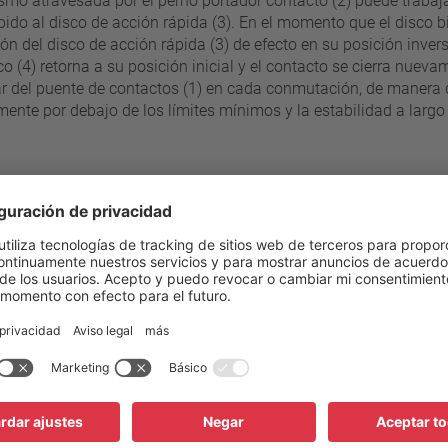
ismo atravesada por el perno portador contacto (2) puede trabaj
bido al disco de acción rápida (3). En el momento que el disco 
ón del disco de acción rápida (3) de efecto en su posición inve
o (4) retorna a su posición inicial y el contacto se cierra nuev
rcular del puente de contactos (1) en cada conmutación, de mane
mente por debajo de los límites mínimos y la estabilidad a lar
s
veles de 5°C
205 °C - 250 °C
Resistencia a la compresión de
±10 K
Conexión estándar
Rango de tensión de servicio 