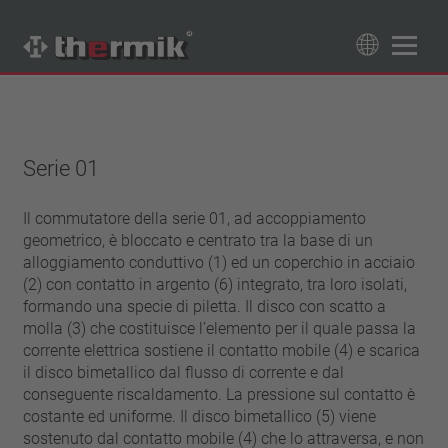
Trova il tuo prodotto
89
Prodotti
Serie 01
Tipo interruttore
contatto di apertura
Il commutatore della serie 01, ad accoppiamento
Campo di temperatura
geometrico, è bloccato e centrato tra la base di un
contatto di chiusura
temperatura standard (60 – 200 °C)
alloggiamento conduttivo (1) ed un coperchio in acciaio
Classe di potenza
alta temperatura (205 – 250 °C)
(2) con contatto in argento (6) integrato, tra loro isolati,
1,6 A – 7,5 A
formando una specie di piletta. Il disco con scatto a
Resettaggio
4 A – 25 A
molla (3) che costituisce l’elemento per il quale passa la
ripristino automatico
corrente elettrica sostiene il contatto mobile (4) e scarica
Isolamento
13,5 A – 42 A
aggancio (non ripristino automatico)
il disco bimetallico dal flusso di corrente e dal
25 A – 75 A
con isolamento
Allacciamento
conseguente riscaldamento. La pressione sul contatto è
senza isolamento
costante ed uniforme. Il disco bimetallico (5) viene
cavetto
Approvazioni
sostenuto dal contatto mobile (4) che lo attraversa, e non