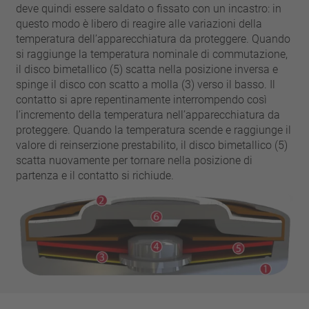
chiodo
deve quindi essere saldato o fissato con un incastro: in
VDE
filo metallico
questo modo è libero di reagire alle variazioni della
UL
applicare filtri
temperatura dell’apparecchiatura da proteggere. Quando
ENEC
si raggiunge la temperatura nominale di commutazione,
Eliminare filtro
IEC
il disco bimetallico (5) scatta nella posizione inversa e
spinge il disco con scatto a molla (3) verso il basso. Il
CSA
filtri stretti
contatto si apre repentinamente interrompendo così
CQC
l’incremento della temperatura nell’apparecchiatura da
CMJ
proteggere. Quando la temperatura scende e raggiunge il
valore di reinserzione prestabilito, il disco bimetallico (5)
scatta nuovamente per tornare nella posizione di
partenza e il contatto si richiude.