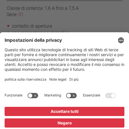
Classe di potenza: 1,6 A fino a 7,5 A
Serie:
01
contatto di apertura
con reinserzione automatica
senza cavi
senza isolamento
Casa
Prodotti
Serie 01
Impronta
Privacy
Condizioni
Impostazioni della privacy
Glossario / FAQ