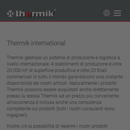
Trova il tuo prodotto
89
Prodotti
Thermik international
Tipo interruttore
Thermik gestisce un sistema di produzione e logistica a
contatto di apertura
livello internazionale. 4 stabilimenti di produzione e oltre
Campo di temperatura
contatto di chiusura
20.000 m² di superficie produttiva e oltre 20 filiali
temperatura standard (60 – 200 °C)
commerciali in tutto il mondo garantiscono una costante
Classe di potenza
alta temperatura (205 – 250 °C)
disponibilità dei nostri articoli. Naturalmente i prodotti
1,6 A – 7,5 A
Thermik possono essere acquistati anche direttamente
Resettaggio
4 A – 25 A
presso la stessa Thermik ad un prezzo più conveniente,
ripristino automatico
Isolamento
13,5 A – 42 A
all’occorrenza è inclusa anche una consulenza
aggancio (non ripristino automatico)
competente sui prodotti (tutti i nostri consulenti sono
25 A – 75 A
con isolamento
Allacciamento
ingegneri).
senza isolamento
cavetto
Inoltre, c‘è la possibilità di reperire i nostri prodotti
Approvazioni