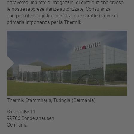
chiodo
attraverso una rete di magazzini di distribuzione presso
VDE
filo metallico
le nostre rappresentanze autorizzate. Consulenza
UL
applicare filtri
competente e logistica perfetta, due caratteristiche di
ENEC
primaria importanza per la Thermik.
Eliminare filtro
IEC
CSA
filtri stretti
CQC
CMJ
Thermik Stammhaus, Turingia (Germania)
Salzstraße 11
99706 Sondershausen
Germania