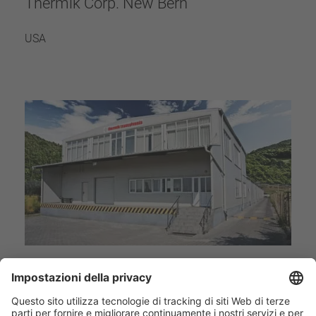
Thermik Corp. New Bern
USA
Thermik Transylvania SRL
Romania