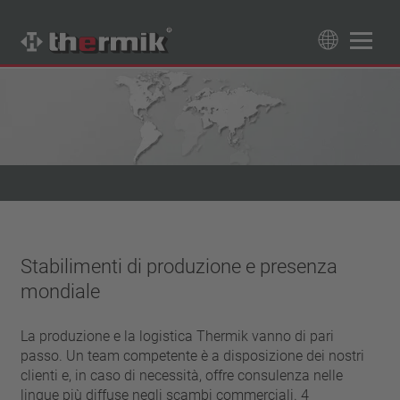
Trova il tuo prodotto
89
Prodotti
Tipo interruttore
contatto di apertura
Campo di temperatura
contatto di chiusura
temperatura standard (60 – 200 °C)
Classe di potenza
alta temperatura (205 – 250 °C)
Stabilimenti di produzione e presenza
1,6 A – 7,5 A
Resettaggio
mondiale
4 A – 25 A
ripristino automatico
Isolamento
13,5 A – 42 A
aggancio (non ripristino automatico)
La produzione e la logistica Thermik vanno di pari
25 A – 75 A
con isolamento
Allacciamento
passo. Un team competente è a disposizione dei nostri
senza isolamento
clienti e, in caso di necessità, offre consulenza nelle
cavetto
Approvazioni
lingue più diffuse negli scambi commerciali. 4