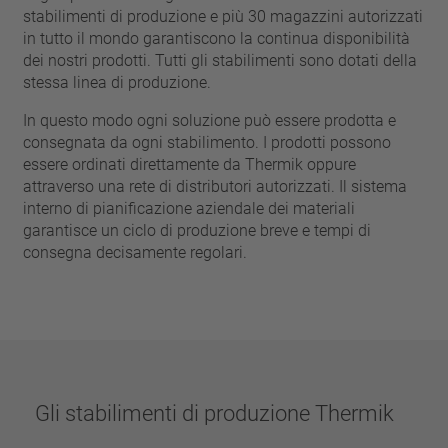
chiodo
stabilimenti di produzione e più 30 magazzini autorizzati
VDE
filo metallico
in tutto il mondo garantiscono la continua disponibilità
UL
applicare filtri
dei nostri prodotti. Tutti gli stabilimenti sono dotati della
ENEC
stessa linea di produzione.
Eliminare filtro
IEC
In questo modo ogni soluzione può essere prodotta e
CSA
filtri stretti
consegnata da ogni stabilimento. I prodotti possono
CQC
essere ordinati direttamente da Thermik oppure
CMJ
attraverso una rete di distributori autorizzati. Il sistema
interno di pianificazione aziendale dei materiali
garantisce un ciclo di produzione breve e tempi di
consegna decisamente regolari.
Gli stabilimenti di produzione Thermik