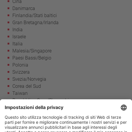
Cina
Danimarca
Finlandia/Stati baltici
Gran Bretagna/Irlanda
India
Israele
Italia
Malesia/Singapore
Paesi Bassi/Belgio
Polonia
Svizzera
Svezia/Norvegia
Corea del Sud
Taiwan
Repubblica Ceca/Slovacchia
Turchia
Ungheria
USA/Canada/Messico