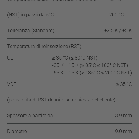
(NST) in passi da 5°C
200 °C
Tolleranza (Standard)
±2.5 K / ±5 K
Temperatura di reinserzione (RST)
UL
≥ 35 °C (≤ 80°C NST)
-35 K ± 15 K (≥ 85°C ≤ 180° C NST)
-65 K ± 15 K (≥ 185° C ≤ 200° C NST)
VDE
≥ 35 °C
(possibilità di RST definite su richiesta del cliente)
Spessore a partire da
3.9 mm
Diametro
9.0 mm