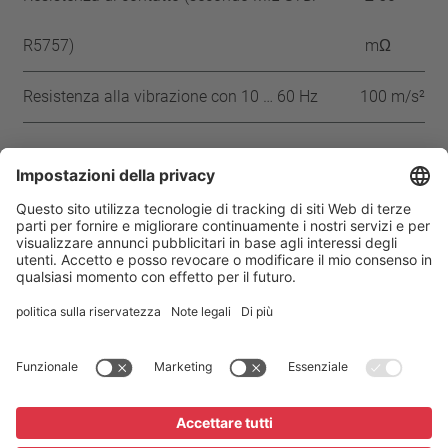
R5757)
mΩ
Resistenza alla vibrazione con 10 … 60 Hz
100 m/s²
Approvazioni
CMJ
CQC
CSA
UL
VDE
ENEC
IEC
Casa
Prodotti
Impronta
Privacy
Condizioni