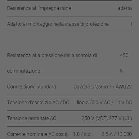
Resistenza all‘impregnazione
adatto
Adatto al montaggio nella classe di protezione
I
Resistenza alla pressione della scatola di
450
commutazione
N
Connessione standard
Cavetto 0,25mm² / AWG22
Tensione d’esercizio AC / DC
ﬁno a 500 V AC / 14 V DC
Tensione nominale AC
250 V (VDE) 277 V (UL)
Corrente nominale AC cos ϕ = 1.0 / cicli
2.5 A / 10,000