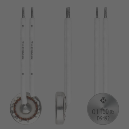
chiodo
VDE
filo metallico
UL
applicare filtri
ENEC
Eliminare filtro
IEC
CSA
filtri stretti
CQC
CMJ