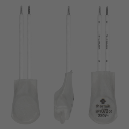
pin
VDE
filamento
UL
aplicar filtros
ENEC
Eliminar filtro
IEC
CSA
filtros estrechos
CQC
CMJ