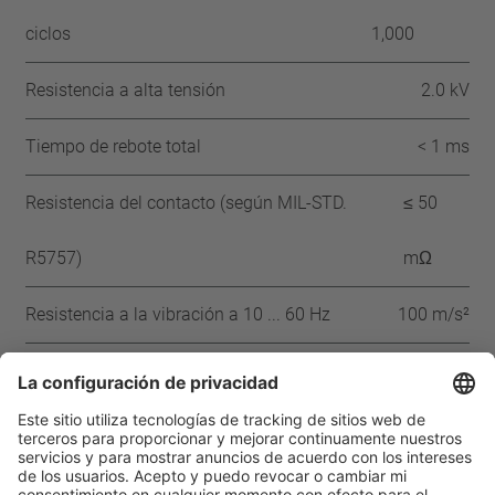
ciclos
1,000
Resistencia a alta tensión
2.0 kV
Tiempo de rebote total
< 1 ms
Resistencia del contacto (según MIL-STD.
≤ 50
R5757)
mΩ
Resistencia a la vibración a 10 ... 60 Hz
100 m/s²
Aprobaciones
IEC
VDE
UL
CSA
CQC