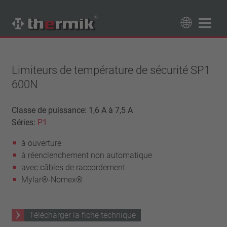
Recherche de produits
89
Produits
Limiteurs de température de sécurité SP1
600N
Tipo interruttore
à ouverture
Classe de puissance: 1,6 A à 7,5 A
Gamme de température
Séries:
à fermeture
P1
température standard (60 – 200 °C)
Classe de puissance
à ouverture
haute température (205 – 250 °C)
1,6 A – 7,5 A
à réenclenchement non automatique
Rappel
4 A – 25 A
avec câbles de raccordement
réinitialisation automatique
Isolation
13,5 A – 42 A
Mylar®-Nomex®
verrouillage (non réinitialisation automatique)
25 A – 75 A
avec isolation
Raccordement
sans isolation
Télécharger la fiche technique
fil
Approbations