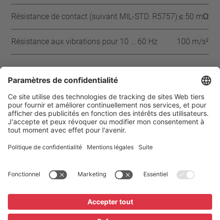
Résistance de contact (suivant MIL-STD. R5757)
≤ 50 mΩ
Résistance aux vibrations pour 10 … 60 Hz
100 m/s²
Approbations
IEC
VDE
UL
CSA
CQC
Page d’accueil
Produits
Mentions légales
Protection des données