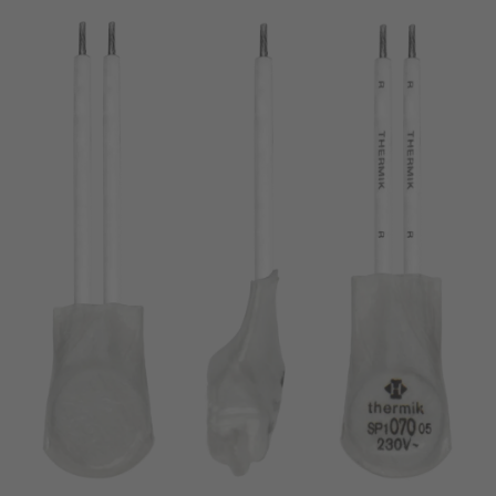
broche
VDE
filo metallico
UL
Appliquer les filtres
ENEC
Supprimer les filtres
IEC
CSA
fermer les filtres
CQC
CMJ