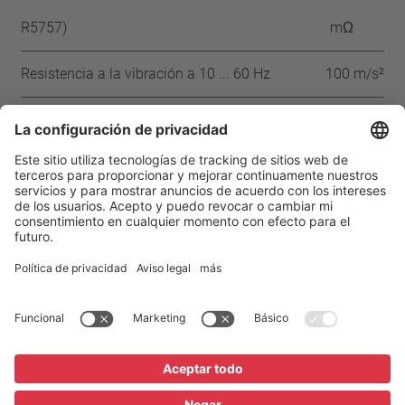
R5757)
mΩ
Resistencia a la vibración a 10 ... 60 Hz
100 m/s²
Aprobaciones
IEC
VDE
UL
CSA
CQC
Página de inicio
Productos
Aviso legal
Protección de datos