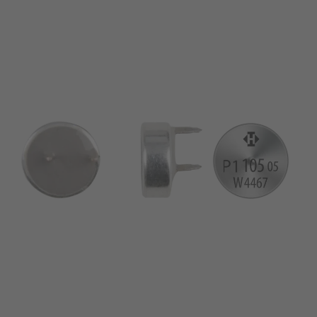
pin
VDE
filamento
UL
aplicar filtros
ENEC
Eliminar filtro
IEC
CSA
filtros estrechos
CQC
CMJ