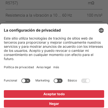
R5757)
mΩ
Resistencia a la vibración a 10 ... 60 Hz
100 m/s²
Aprobaciones
CQC
UL
VDE
ENEC
IEC
Página de inicio
Productos
Aviso legal
Protección de datos
Condiciones
La configuración de privacidad