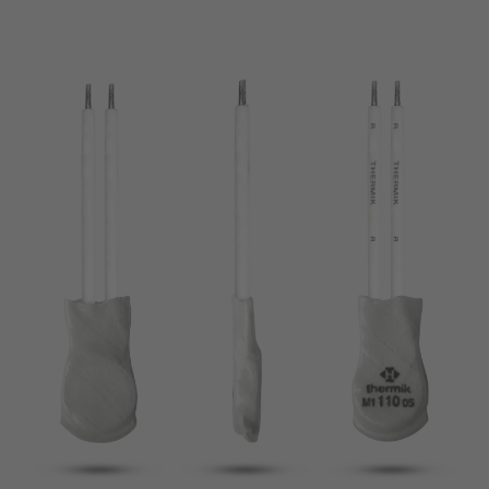
pin
VDE
filamento
UL
aplicar filtros
ENEC
Eliminar filtro
IEC
CSA
filtros estrechos
CQC
CMJ