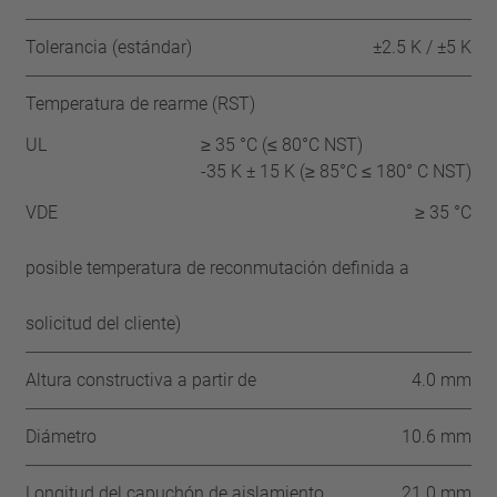
Tolerancia (estándar)
±2.5 K / ±5 K
Temperatura de rearme (RST)
UL
≥ 35 °C (≤ 80°C NST)
-35 K ± 15 K (≥ 85°C ≤ 180° C NST)
VDE
≥ 35 °C
posible temperatura de reconmutación definida a
solicitud del cliente)
Altura constructiva a partir de
4.0 mm
Diámetro
10.6 mm
Longitud del capuchón de aislamiento
21.0 mm