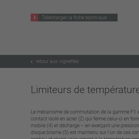
25 A – 75 A
Télécharger la fiche technique
Appliquer les filtres
retour aux vignettes
Limiteurs de températur
Le mécanisme de commutation de la gamme F1 est e
contact isolé en acier (2) qui ferme celui-ci en f
mobile (4) et décharge – en exerçant une pression
disque bilame (5) est maintenu sur l‘un de ces con