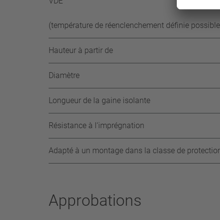
VDE
(température de réenclenchement définie possible
Hauteur à partir de
Diamètre
Longueur de la gaine isolante
Résistance à l‘imprégnation
Adapté à un montage dans la classe de protectio
Approbations