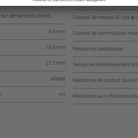
≥ 35 °C
Courant de mesure AC cos ϕ = 
 sur demande du client)
Courant de mesure AC cos ϕ = 
4.0 mm
Courant de commutation max. 
10.6 mm
Résistance diélectrique
21.0 mm
Temps de rebondissement tot
adapté
Résistance de contact (suiva
n
I+II
Résistance aux vibrations pou