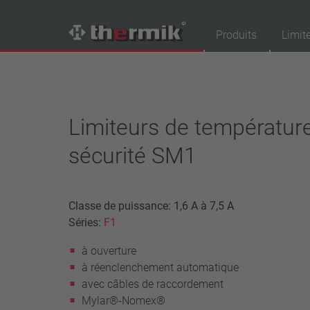
Produits
Limit
Recherche de produits
Tipo interruttore
Limiteurs de températur
à ouverture
sécurité SM1
à fermeture
Gamme de température
température standard (60 – 200 °C)
Classe de puissance: 1,6 A à 7,5 A
haute température (205 – 250 °C)
Séries:
F1
Classe de puissance
à ouverture
1,6 A – 7,5 A
à réenclenchement automatique
4 A – 25 A
avec câbles de raccordement
13,5 A – 42 A
Mylar®-Nomex®