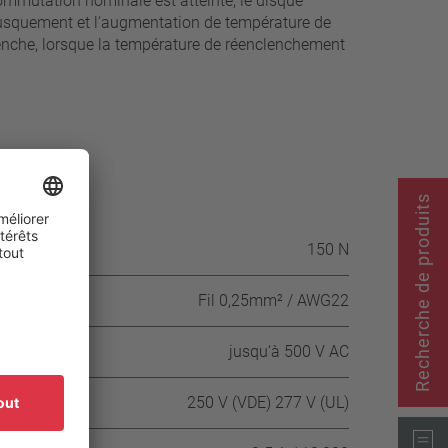
ommutation nominale est atteinte, le disque
 brusquement et l‘augmentation de température de
lenche, lorsque la température de réenclenchement
Recherche de produits
ssion
150 N
Fil 0,25mm² / AWG22
 AC
jusqu‘à 500 V AC
250 V (VDE) 277 V (UL)