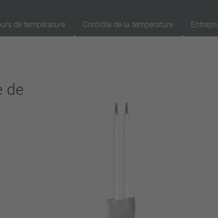
eurs de température
Contrôle de la température
Entrepri
89
Produits
Rappel
Ap
e de
réinitialisation automatique
verrouillage (non réinitialisation automatique)
Isolation
avec isolation
sans isolation
Raccordement
fil
broche
filo metallico