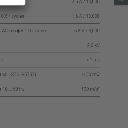
1.0 / cycles
2.5 A / 10,000
0.6 / cycles
1.6 A / 10,000
AC cos ϕ = 1.0 / cycles
6.3 A / 3,000
2.0 kV
al
< 1 ms
nt MIL-STD. R5757)
≤ 50 mΩ
r 10 … 60 Hz
100 m/s²