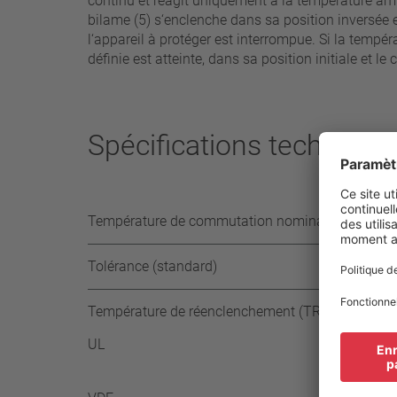
continu et réagit uniquement à la température amb
bilame (5) s‘enclenche dans sa position inversée 
l‘appareil à protéger est interrompue. Si la temp
définie est atteinte, dans sa position initiale et l
Spécifications technique
Température de commutation nominale (TCN) par 
Tolérance (standard)
Température de réenclenchement (TR)
UL
≥ 35
-35 