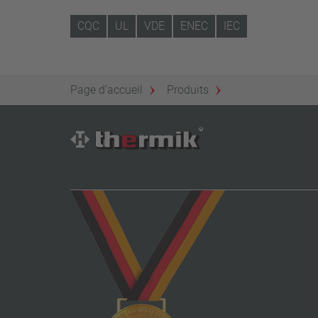
CQC
UL
VDE
ENEC
IEC
Page d’accueil
Produits