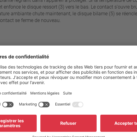
iante régnant dans l‘appareil à protéger. Si la température de c
et enfonce le disque ressort (3) vers le bas. Le contact s‘ouvre
érature ambiante chute maintenant, le disque bilame (5) se réenc
e contact se ferme de nouveau.
s
paliers de 5°C
70 °C - 180 °C
Résistance du boîtier à la pre
±2.5 K / ±5 K
Raccordement standard
Plage des tensions de service
 °C (≤ 80°C NST)
Tension de mesure AC
K ± 15 K (≥ 85°C ≤ 180° C NST)