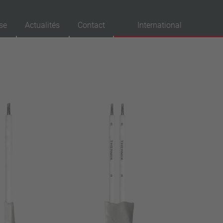
se
Actualités
Contact
International
probations
VDE
UL
ENEC
IEC
CSA
CQC
CMJ