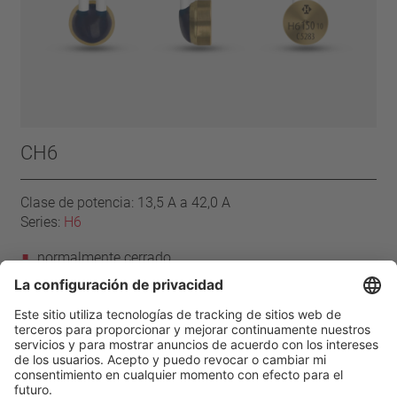
CH6
Clase de potencia: 13,5 A a 42,0 A
Series:
H6
normalmente cerrado
rearme automático
con conductores de conexión
sin aislamiento