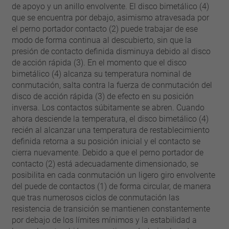
pin
de apoyo y un anillo envolvente. El disco bimetálico (4)
VDE
filamento
que se encuentra por debajo, asimismo atravesada por
UL
aplicar filtros
el perno portador contacto (2) puede trabajar de ese
ENEC
modo de forma continua al descubierto, sin que la
Eliminar filtro
IEC
presión de contacto definida disminuya debido al disco
de acción rápida (3). En el momento que el disco
CSA
filtros estrechos
bimetálico (4) alcanza su temperatura nominal de
CQC
conmutación, salta contra la fuerza de conmutación del
CMJ
disco de acción rápida (3) de efecto en su posición
inversa. Los contactos súbitamente se abren. Cuando
ahora desciende la temperatura, el disco bimetálico (4)
recién al alcanzar una temperatura de restablecimiento
definida retorna a su posición inicial y el contacto se
cierra nuevamente. Debido a que el perno portador de
contacto (2) está adecuadamente dimensionado, se
posibilita en cada conmutación un ligero giro envolvente
del puede de contactos (1) de forma circular, de manera
que tras numerosos ciclos de conmutación las
resistencia de transición se mantienen constantemente
por debajo de los límites mínimos y la estabilidad a