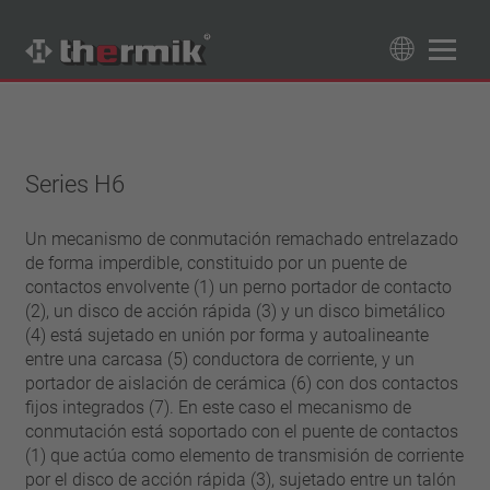
Buscador de productos
89
Productos
Series H6
Tipo de conmutador
normalmente cerrado
Un mecanismo de conmutación remachado entrelazado
Gama de temperatura
de forma imperdible, constituido por un puente de
normalmente abierto
temperatura estándar (60 – 200 °C)
contactos envolvente (1) un perno portador de contacto
Clase de potencia
temperatura alta (205 – 250 °C)
(2), un disco de acción rápida (3) y un disco bimetálico
1,6 A – 7,5 A
(4) está sujetado en unión por forma y autoalineante
Reposición
4 A – 25 A
entre una carcasa (5) conductora de corriente, y un
reinicio automático
portador de aislación de cerámica (6) con dos contactos
Aislamiento
13,5 A – 42 A
enclavamiento (no reinicio automático)
fijos integrados (7). En este caso el mecanismo de
25 A – 75 A
con aislamiento
Conexión
conmutación está soportado con el puente de contactos
sin aislamiento
(1) que actúa como elemento de transmisión de corriente
conductor
Aprobaciones
por el disco de acción rápida (3), sujetado entre un talón