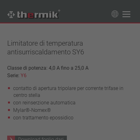
Trova il tuo prodotto
89
Prodotti
Limitatore di temperatura
antisurriscaldamento SY6
Tipo interruttore
contatto di apertura
Classe di potenza: 4,0 A fino a 25,0 A
Campo di temperatura
Serie:
contatto di chiusura
Y6
temperatura standard (60 – 200 °C)
Classe di potenza
contatto di apertura tripolare per corrente trifase in
alta temperatura (205 – 250 °C)
1,6 A – 7,5 A
centro stella
Resettaggio
4 A – 25 A
con reinserzione automatica
ripristino automatico
Isolamento
13,5 A – 42 A
Mylar®-Nomex®
aggancio (non ripristino automatico)
con trattamento epossidico
25 A – 75 A
con isolamento
Allacciamento
senza isolamento
cavetto
Approvazioni
Download foglio dari