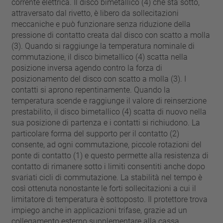
corrente elettrica. Il disco bimetallico (4) che sta sotto,
attraversato dal rivetto, è libero da sollecitazioni
meccaniche e può funzionare senza riduzione della
pressione di contatto creata dal disco con scatto a molla
(3). Quando si raggiunge la temperatura nominale di
commutazione, il disco bimetallico (4) scatta nella
posizione inversa agendo contro la forza di
posizionamento del disco con scatto a molla (3). I
contatti si aprono repentinamente. Quando la
temperatura scende e raggiunge il valore di reinserzione
prestabilito, il disco bimetallico (4) scatta di nuovo nella
sua posizione di partenza e i contatti si richiudono. La
particolare forma del supporto per il contatto (2)
consente, ad ogni commutazione, piccole rotazioni del
ponte di contatto (1) e questo permette alla resistenza di
contatto di rimanere sotto i limiti consentiti anche dopo
svariati cicli di commutazione. La stabilità nel tempo è
così ottenuta nonostante le forti sollecitazioni a cui il
limitatore di temperatura è sottoposto. Il protettore trova
impiego anche in applicazioni trifase, grazie ad un
collegamento esterno supplementare alla cassa