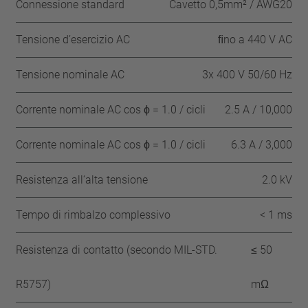
Connessione standard
Cavetto 0,5mm² / AWG20
Tensione d’esercizio AC
ﬁno a 440 V AC
Tensione nominale AC
3x 400 V 50/60 Hz
Corrente nominale AC cos ϕ = 1.0 / cicli
2.5 A / 10,000
Corrente nominale AC cos ϕ = 1.0 / cicli
6.3 A / 3,000
Resistenza all‘alta tensione
2.0 kV
Tempo di rimbalzo complessivo
< 1 ms
Resistenza di contatto (secondo MIL-STD.
≤ 50
R5757)
mΩ