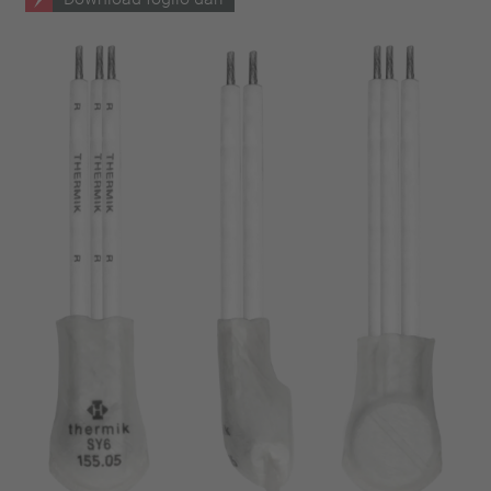
chiodo
VDE
filo metallico
UL
applicare filtri
ENEC
Eliminare filtro
IEC
CSA
filtri stretti
CQC
CMJ