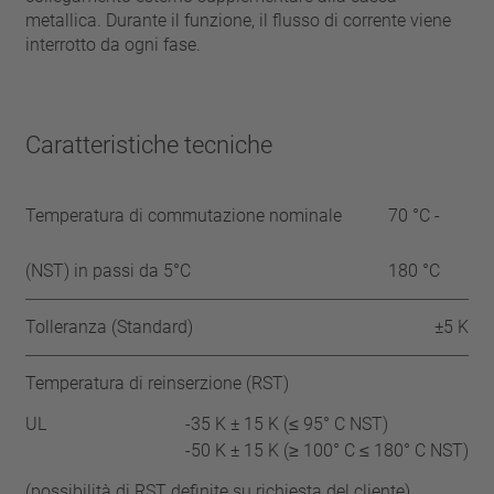
metallica. Durante il funzione, il flusso di corrente viene
interrotto da ogni fase.
Caratteristiche tecniche
Temperatura di commutazione nominale
70 °C -
(NST) in passi da 5°C
180 °C
Tolleranza (Standard)
±5 K
Temperatura di reinserzione (RST)
UL
-35 K ± 15 K (≤ 95° C NST)
-50 K ± 15 K (≥ 100° C ≤ 180° C NST)
(possibilità di RST definite su richiesta del cliente)