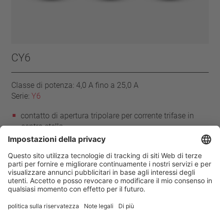
CY6
Classe di potenza: 4,0 A fino a 25,0 A
Serie:
Y6
contatto di apertura tripolare per corrente trifase in
centro stella
con reinserzione automatica
senza isolamento
con trattamento epossidico
Casa
Prodotti
Serie Y6