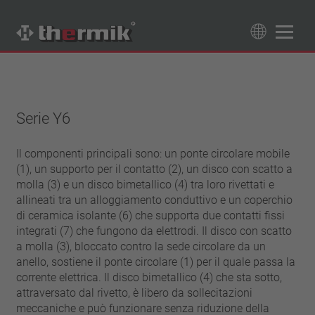
Trova il tuo prodotto
89
Prodotti
Serie Y6
Tipo interruttore
contatto di apertura
Il componenti principali sono: un ponte circolare mobile
Campo di temperatura
(1), un supporto per il contatto (2), un disco con scatto a
contatto di chiusura
temperatura standard (60 – 200 °C)
molla (3) e un disco bimetallico (4) tra loro rivettati e
Classe di potenza
alta temperatura (205 – 250 °C)
allineati tra un alloggiamento conduttivo e un coperchio
1,6 A – 7,5 A
di ceramica isolante (6) che supporta due contatti fissi
Resettaggio
4 A – 25 A
integrati (7) che fungono da elettrodi. Il disco con scatto
ripristino automatico
a molla (3), bloccato contro la sede circolare da un
Isolamento
13,5 A – 42 A
aggancio (non ripristino automatico)
anello, sostiene il ponte circolare (1) per il quale passa la
25 A – 75 A
con isolamento
Allacciamento
corrente elettrica. Il disco bimetallico (4) che sta sotto,
senza isolamento
attraversato dal rivetto, è libero da sollecitazioni
cavetto
Approvazioni
meccaniche e può funzionare senza riduzione della