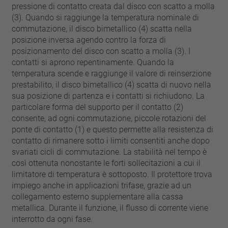
chiodo
pressione di contatto creata dal disco con scatto a molla
VDE
filo metallico
(3). Quando si raggiunge la temperatura nominale di
UL
applicare filtri
commutazione, il disco bimetallico (4) scatta nella
ENEC
posizione inversa agendo contro la forza di
Eliminare filtro
IEC
posizionamento del disco con scatto a molla (3). I
contatti si aprono repentinamente. Quando la
CSA
filtri stretti
temperatura scende e raggiunge il valore di reinserzione
CQC
prestabilito, il disco bimetallico (4) scatta di nuovo nella
CMJ
sua posizione di partenza e i contatti si richiudono. La
particolare forma del supporto per il contatto (2)
consente, ad ogni commutazione, piccole rotazioni del
ponte di contatto (1) e questo permette alla resistenza di
contatto di rimanere sotto i limiti consentiti anche dopo
svariati cicli di commutazione. La stabilità nel tempo è
così ottenuta nonostante le forti sollecitazioni a cui il
limitatore di temperatura è sottoposto. Il protettore trova
impiego anche in applicazioni trifase, grazie ad un
collegamento esterno supplementare alla cassa
metallica. Durante il funzione, il flusso di corrente viene
interrotto da ogni fase.